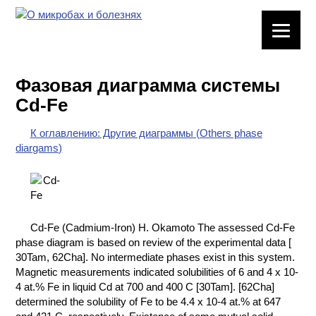
ЛАБОРАТОРНОЕ
ОБОРУДОВАНИЕ
Фазовая диаграмма системы
ХИМИЧЕСКАЯ
Cd-Fe
ПОСУДА
К оглавлению: Другие диаграммы (Others phase
ВРЕДНЫЕ
diargams)
ФАКТОРЫ
МЕТОДЫ
ПРАКТИЧЕСКОЙ
ХИМИИ
Cd-Fe (Cadmium-Iron) H. Okamoto The assessed Cd-Fe
phase diagram is based on review of the experimental data [
ХИМИЯ НА
30Tam, 62Cha]. No intermediate phases exist in this system.
ПРОИЗВОДСТВЕ
Magnetic measurements indicated solubilities of 6 and 4 x 10-
И ХИМИЧЕСКАЯ
4 at.% Fe in liquid Cd at 700 and 400 C [30Tam]. [62Cha]
ТЕХНОЛОГИЯ
determined the solubility of Fe to be 4.4 x 10-4 at.% at 647