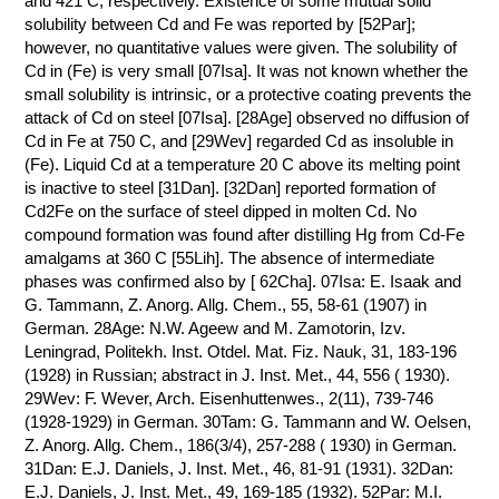
and 421 C, respectively. Existence of some mutual solid
solubility between Cd and Fe was reported by [52Par];
КОНТАКТЫ
however, no quantitative values were given. The solubility of
Cd in (Fe) is very small [07Isa]. It was not known whether the
small solubility is intrinsic, or a protective coating prevents the
attack of Cd on steel [07Isa]. [28Age] observed no diffusion of
Cd in Fe at 750 C, and [29Wev] regarded Cd as insoluble in
(Fe). Liquid Cd at a temperature 20 C above its melting point
is inactive to steel [31Dan]. [32Dan] reported formation of
Cd2Fe on the surface of steel dipped in molten Cd. No
compound formation was found after distilling Hg from Cd-Fe
amalgams at 360 C [55Lih]. The absence of intermediate
phases was confirmed also by [ 62Cha]. 07Isa: E. Isaak and
G. Tammann, Z. Anorg. Allg. Chem., 55, 58-61 (1907) in
German. 28Age: N.W. Ageew and M. Zamotorin, Izv.
Leningrad, Politekh. Inst. Otdel. Mat. Fiz. Nauk, 31, 183-196
(1928) in Russian; abstract in J. Inst. Met., 44, 556 ( 1930).
29Wev: F. Wever, Arch. Eisenhuttenwes., 2(11), 739-746
(1928-1929) in German. 30Tam: G. Tammann and W. Oelsen,
Z. Anorg. Allg. Chem., 186(3/4), 257-288 ( 1930) in German.
31Dan: E.J. Daniels, J. Inst. Met., 46, 81-91 (1931). 32Dan:
E.J. Daniels, J. Inst. Met., 49, 169-185 (1932). 52Par: M.I.