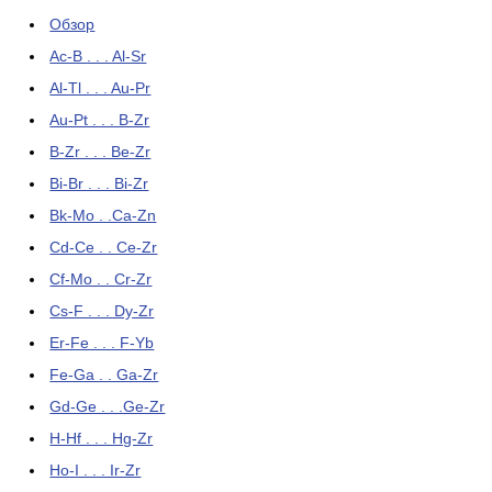
Обзор
Ac-B . . . Al-Sr
Al-Tl . . . Au-Pr
Au-Pt . . . B-Zr
B-Zr . . . Be-Zr
Bi-Br . . . Bi-Zr
Bk-Mo . .Ca-Zn
Cd-Ce . . Ce-Zr
Cf-Mo . . Cr-Zr
Cs-F . . . Dy-Zr
Er-Fe . . . F-Yb
Fe-Ga . . Ga-Zr
Gd-Ge . . .Ge-Zr
H-Hf . . . Hg-Zr
Ho-I . . . Ir-Zr