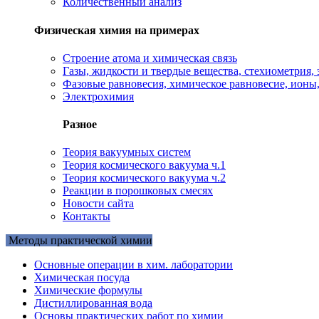
Количественный анализ
Физическая химия на примерах
Cтроение атома и химическая связь
Газы, жидкости и твердые вещества, стехиометрия, 
Фазовые равновесия, химическое равновесие, ионы
Электрохимия
Разное
Теория вакуумных систем
Теория космического вакуума ч.1
Теория космического вакуума ч.2
Реакции в порошковых смесях
Новости сайта
Контакты
Методы практической химии
Основные операции в хим. лаборатории
Химическая посуда
Химические формулы
Дистиллированная вода
Основы практических работ по химии