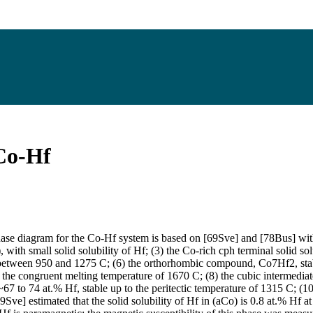
Co-Hf
se diagram for the Co-Hf system is based on [69Sve] and [78Bus] with
Co), with small solid solubility of Hf; (3) the Co-rich cph terminal solid
between 950 and 1275 C; (6) the orthorhombic compound, Co7Hf2, stable
the congruent melting temperature of 1670 C; (8) the cubic intermediat
 to 74 at.% Hf, stable up to the peritectic temperature of 1315 C; (10)
69Sve] estimated that the solid solubility of Hf in (aCo) is 0.8 at.% Hf