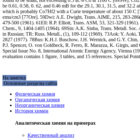
found to be small, not exceeding 0.5 at.% Co at 1100 C [69Sve]. Co2
be 0.61, 0.58, 0. 62, and 0.46 mB for the 29.1, 30.1, 31.5, and 32.2
which is probably Co7Hf2 with a Curie temperature of about 150 C 
emu/cm3 [77Ore]. 59Dwi: A.E. Dwight, Trans. AIME, 215, 283-286(
479-500 (1961). 61Ell: R.P. Elliott, Trans. ASM, 53, 321-329 (1961)
Chem., 9, 1404-1405 (1964). 69Sin: A.K. Sinha, Trans. Metall. Soc.
in Russian; TR: Russ. Metall., (1), 109-112 (1969). 73Aok: Y. Aoki,
2827 (1977). 78Bus: K.H.J. Buschow, J.H. Wernick, and G.Y. Chin,
P.J. Spencer, O. von Goldbeck, R. Ferro, R. Marazza, K. Girgis, a
Special Issue No. 8, International Atomic Energy Agency, Vienna (1
evaluation contains 1 figure, 3 tables, and 15 references. Special Poi
На заметку
Основные разделы сайта
Физическая химия
Органическая химия
Неорганическая химия
История химии
Аналитическая химия на примерах
Качественный анализ