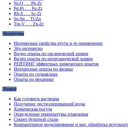
Ni-O . . . Pb-Zr
Pd-Pt . . . Pu-Zr
Rb-S . . . Sc-Zr
Se-Sn . . Tl-Zn
Tm-V . . . Zn-Zr
Видеотека
Интересные свойства ртути и ее применение
Это интересно
Видео опыты по органической химии
Видео опыты по неорганической химии
РЕЙТИНГ эффектных химических опытов
Интересные опыты по физике
Опыты по гидравлике
Опыты по механике
Разное
Как готовить растворы
Получение дистиллированной воды
Химическая посуда
Определение температуры плавления
Секрет булатной стали
Компьютерное моделирование и мат. обработка результат