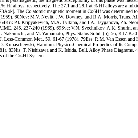
Hf is paramagnetic; the magnetic susceptibility of this phase was mea
 at.% Hf alloys, respectively. The 27.1 and 28.1 at.% Hf alloys are a 
[73Aok]. The Co atomic magnetic moment in Co6Hf was determined to b
1959). 60Nev: M.V. Nevitt, J.W. Downey, and R.A. Morris, Trans. A
. 64Kri: P.I. Kripyakevich, M.A. Tylkina, and I.A. Tsyganova, Zh. Neor
 AIME, 245, 237-240 (1969). 69Sve: V.N. Svechnikov, A.K. Shurin, an
 T. Nakamichi, and M. Yamamoto, Phys. Status Solidi (b), 56, K17-K20 
 J. Less-Common Met., 59, 61-67 (1978). 79Ess: R.M. Van Essen and 
nd O. Kubaschewski, Hafnium: Physico-Chemical Properties of Its Co
981). 83Nis: T. Nishizawa and K. Ishida, Bull. Alloy Phase Diagrams,
nts of the Co-Hf System