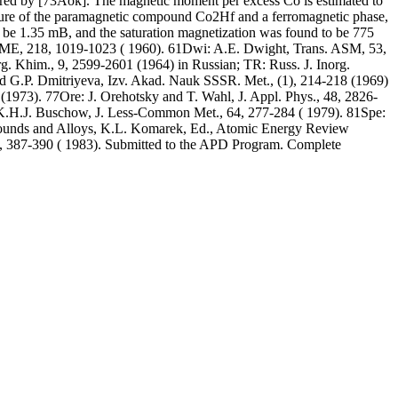
sured by [73Aok]. The magnetic moment per excess Co is estimated to
mixture of the paramagnetic compound Co2Hf and a ferromagnetic phase,
e 1.35 mB, and the saturation magnetization was found to be 775
IME, 218, 1019-1023 ( 1960). 61Dwi: A.E. Dwight, Trans. ASM, 53,
g. Khim., 9, 2599-2601 (1964) in Russian; TR: Russ. J. Inorg.
d G.P. Dmitriyeva, Izv. Akad. Nauk SSSR. Met., (1), 214-218 (1969)
(1973). 77Ore: J. Orehotsky and T. Wahl, J. Appl. Phys., 48, 2826-
K.H.J. Buschow, J. Less-Common Met., 64, 277-284 ( 1979). 81Spe:
mpounds and Alloys, K.L. Komarek, Ed., Atomic Energy Review
 4, 387-390 ( 1983). Submitted to the APD Program. Complete