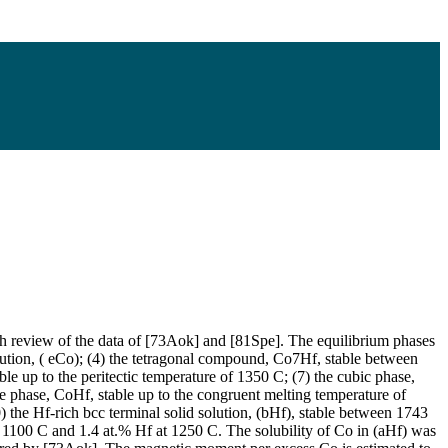
 review of the data of [73Aok] and [81Spe]. The equilibrium phases
 solution, ( eCo); (4) the tetragonal compound, Co7Hf, stable between
 up to the peritectic temperature of 1350 C; (7) the cubic phase,
e phase, CoHf, stable up to the congruent melting temperature of
 the Hf-rich bcc terminal solid solution, (bHf), stable between 1743
 at 1100 C and 1.4 at.% Hf at 1250 C. The solubility of Co in (aHf) was