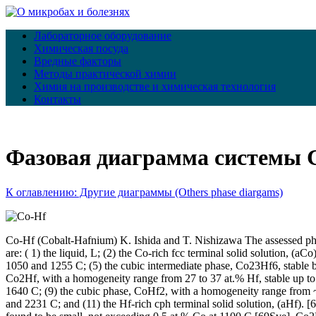
Лабораторное оборудование
Химическая посуда
Вредные факторы
Методы практической химии
Химия на производстве и химическая технология
Контакты
Фазовая диаграмма системы 
К оглавлению: Другие диаграммы (Others phase diargams)
Co-Hf (Cobalt-Hafnium) K. Ishida and T. Nishizawa The assessed pha
are: ( 1) the liquid, L; (2) the Co-rich fcc terminal solid solution, (a
1050 and 1255 C; (5) the cubic intermediate phase, Co23Hf6, stable 
Co2Hf, with a homogeneity range from 27 to 37 at.% Hf, stable up to 
1640 C; (9) the cubic phase, CoHf2, with a homogeneity range from ~67
and 2231 C; and (11) the Hf-rich cph terminal solid solution, (aHf). [