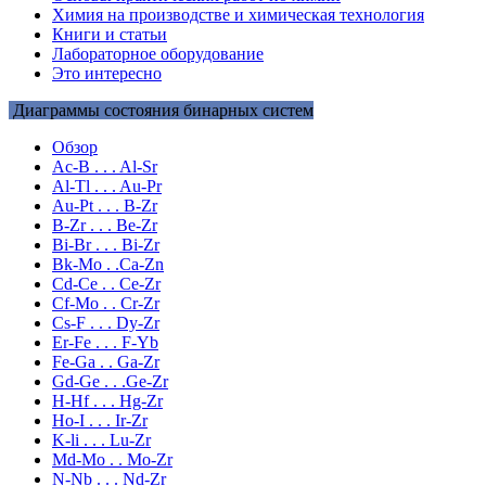
Химия на производстве и химическая технология
Книги и статьи
Лабораторное оборудование
Это интересно
Диаграммы состояния бинарных систем
Обзор
Ac-B . . . Al-Sr
Al-Tl . . . Au-Pr
Au-Pt . . . B-Zr
B-Zr . . . Be-Zr
Bi-Br . . . Bi-Zr
Bk-Mo . .Ca-Zn
Cd-Ce . . Ce-Zr
Cf-Mo . . Cr-Zr
Cs-F . . . Dy-Zr
Er-Fe . . . F-Yb
Fe-Ga . . Ga-Zr
Gd-Ge . . .Ge-Zr
H-Hf . . . Hg-Zr
Ho-I . . . Ir-Zr
K-li . . . Lu-Zr
Md-Mo . . Mo-Zr
N-Nb . . . Nd-Zr