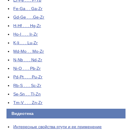
Er-Fe . . . F-Yb
Fe-Ga . . Ga-Zr
Gd-Ge . . .Ge-Zr
H-Hf . . . Hg-Zr
Ho-I . . . Ir-Zr
K-li . . . Lu-Zr
Md-Mo . . Mo-Zr
N-Nb . . . Nd-Zr
Ni-O . . . Pb-Zr
Pd-Pt . . . Pu-Zr
Rb-S . . . Sc-Zr
Se-Sn . . Tl-Zn
Tm-V . . . Zn-Zr
Видеотека
Интересные свойства ртути и ее применение