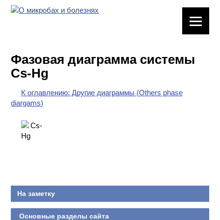
ЛАБОРАТОРНОЕ
ОБОРУДОВАНИЕ
Фазовая диаграмма системы
ХИМИЧЕСКАЯ
Cs-Hg
ПОСУДА
К оглавлению: Другие диаграммы (Others phase
ВРЕДНЫЕ
diargams)
ФАКТОРЫ
МЕТОДЫ
ПРАКТИЧЕСКОЙ
ХИМИИ
ХИМИЯ НА
ПРОИЗВОДСТВЕ
На заметку
И ХИМИЧЕСКАЯ
ТЕХНОЛОГИЯ
Основные разделы сайта