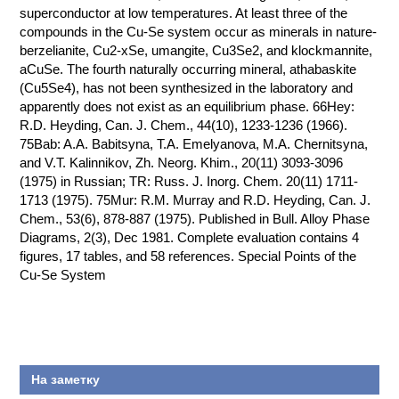
superconductor at low temperatures. At least three of the
compounds in the Cu-Se system occur as minerals in nature-
berzelianite, Cu2-xSe, umangite, Cu3Se2, and klockmannite,
aCuSe. The fourth naturally occurring mineral, athabaskite
(Cu5Se4), has not been synthesized in the laboratory and
apparently does not exist as an equilibrium phase. 66Hey:
R.D. Heyding, Can. J. Chem., 44(10), 1233-1236 (1966).
75Bab: A.A. Babitsyna, T.A. Emelyanova, M.A. Chernitsyna,
and V.T. Kalinnikov, Zh. Neorg. Khim., 20(11) 3093-3096
(1975) in Russian; TR: Russ. J. Inorg. Chem. 20(11) 1711-
1713 (1975). 75Mur: R.M. Murray and R.D. Heyding, Can. J.
Chem., 53(6), 878-887 (1975). Published in Bull. Alloy Phase
Diagrams, 2(3), Dec 1981. Complete evaluation contains 4
figures, 17 tables, and 58 references. Special Points of the
Cu-Se System
На заметку