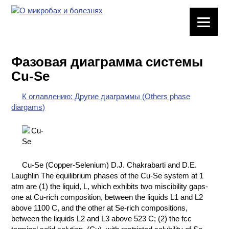
ЛАБОРАТОРНОЕ
ОБОРУДОВАНИЕ
Фазовая диаграмма системы
ХИМИЧЕСКАЯ
Cu-Se
ПОСУДА
К оглавлению: Другие диаграммы (Others phase
ВРЕДНЫЕ
diargams)
ФАКТОРЫ
МЕТОДЫ
ПРАКТИЧЕСКОЙ
ХИМИИ
Cu-Se (Copper-Selenium) D.J. Chakrabarti and D.E.
Laughlin The equilibrium phases of the Cu-Se system at 1
ХИМИЯ НА
atm are (1) the liquid, L, which exhibits two miscibility gaps-
ПРОИЗВОДСТВЕ
one at Cu-rich composition, between the liquids L1 and L2
И ХИМИЧЕСКАЯ
above 1100 C, and the other at Se-rich compositions,
ТЕХНОЛОГИЯ
between the liquids L2 and L3 above 523 C; (2) the fcc