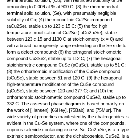
terminal solid solution, (Cu), with restricted solubility of Se
amounting to 0.009 at.% at 900 C; (3) the rhombohedral
КОНТАКТЫ
terminal solid solution, (Se), with presumably negligible
solubility of Cu; (4) the monoclinic Cu2Se compound
(aCu2Se), stable up to 123 с 15 C; (5) the fcc high
temperature modification of Cu2Se ( bCu2-xSe), stable
between 123 с 15 and 1130 C at stoichiometry (x = 0) and
with a broad homogeneity range extending on the Se side to
form a defect compound; (6) the tetragonal stoichiometric
compound Cu3Se2, stable up to 112 C; (7) the hexagonal
stoichiometric compound CuSe (aCuSe), stable up to 51 C;
(8) the orthorhombic modification of the CuSe compound
(bCuSe), stable between 51 and 120 C; (9) the hexagonal
high-temperature modification of the CuSe compound
(gCuSe), stable between 120 and 377 C; and (10) the
orthorhombic stoichiometric compound CuSe2, stable up to
332 C. The assessed phase diagram is based primarily on
the work of [Hansen], [66Hey], [75Bab], and [75Mur]. The
wide variety of properties manifested by the chalcogenides is
evident in the Cu-Se system, where one of the compounds,
cuprous selenide containing excess Se, Cu2-xSe, is a p-type
extrinsic semiconductor, and the dichalcogenide, CuSe2, is a