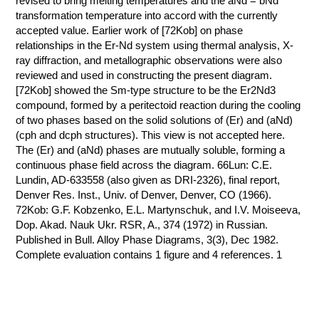
revised to bring melting temperatures and the aNd = bNd
transformation temperature into accord with the currently
КОНТАКТЫ
accepted value. Earlier work of [72Kob] on phase
relationships in the Er-Nd system using thermal analysis, X-
ray diffraction, and metallographic observations were also
reviewed and used in constructing the present diagram.
[72Kob] showed the Sm-type structure to be the Er2Nd3
compound, formed by a peritectoid reaction during the cooling
of two phases based on the solid solutions of (Er) and (aNd)
(cph and dcph structures). This view is not accepted here.
The (Er) and (aNd) phases are mutually soluble, forming a
continuous phase field across the diagram. 66Lun: C.E.
Lundin, AD-633558 (also given as DRI-2326), final report,
Denver Res. Inst., Univ. of Denver, Denver, CO (1966).
72Kob: G.F. Kobzenko, E.L. Martynschuk, and I.V. Moiseeva,
Dop. Akad. Nauk Ukr. RSR, A., 374 (1972) in Russian.
Published in Bull. Alloy Phase Diagrams, 3(3), Dec 1982.
Complete evaluation contains 1 figure and 4 references. 1