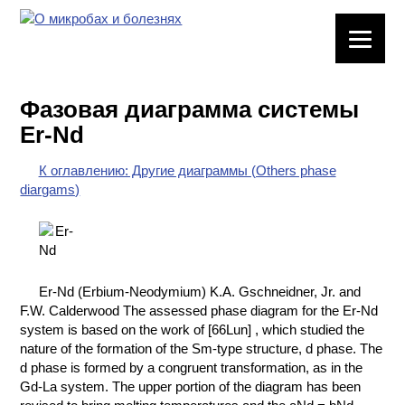
ЛАБОРАТОРНОЕ
ОБОРУДОВАНИЕ
Фазовая диаграмма системы
ХИМИЧЕСКАЯ
Er-Nd
ПОСУДА
К оглавлению: Другие диаграммы (Others phase
ВРЕДНЫЕ
diargams)
ФАКТОРЫ
МЕТОДЫ
ПРАКТИЧЕСКОЙ
ХИМИИ
Er-Nd (Erbium-Neodymium) K.A. Gschneidner, Jr. and
F.W. Calderwood The assessed phase diagram for the Er-Nd
ХИМИЯ НА
system is based on the work of [66Lun] , which studied the
ПРОИЗВОДСТВЕ
nature of the formation of the Sm-type structure, d phase. The
И ХИМИЧЕСКАЯ
d phase is formed by a congruent transformation, as in the
ТЕХНОЛОГИЯ
Gd-La system. The upper portion of the diagram has been