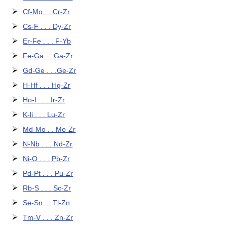
Cf-Mo . . Cr-Zr
Cs-F . . . Dy-Zr
Er-Fe . . . F-Yb
Fe-Ga . . Ga-Zr
Gd-Ge . . .Ge-Zr
H-Hf . . . Hg-Zr
Ho-I . . . Ir-Zr
K-li . . . Lu-Zr
Md-Mo . . Mo-Zr
N-Nb . . . Nd-Zr
Ni-O . . . Pb-Zr
Pd-Pt . . . Pu-Zr
Rb-S . . . Sc-Zr
Se-Sn . . Tl-Zn
Tm-V . . . Zn-Zr