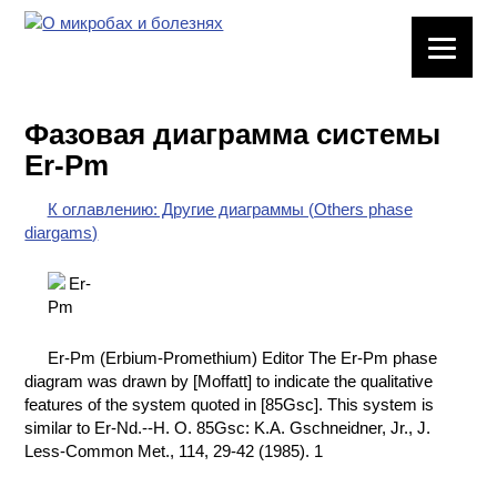
ЛАБОРАТОРНОЕ
ОБОРУДОВАНИЕ
Фазовая диаграмма системы
ХИМИЧЕСКАЯ
Er-Pm
ПОСУДА
К оглавлению: Другие диаграммы (Others phase
ВРЕДНЫЕ
diargams)
ФАКТОРЫ
МЕТОДЫ
ПРАКТИЧЕСКОЙ
ХИМИИ
Er-Pm (Erbium-Promethium) Editor The Er-Pm phase
diagram was drawn by [Moffatt] to indicate the qualitative
ХИМИЯ НА
features of the system quoted in [85Gsc]. This system is
ПРОИЗВОДСТВЕ
similar to Er-Nd.--H. O. 85Gsc: K.A. Gschneidner, Jr., J.
И ХИМИЧЕСКАЯ
Less-Common Met., 114, 29-42 (1985). 1
ТЕХНОЛОГИЯ