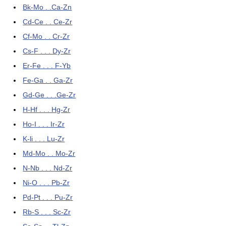
Bk-Mo . .Ca-Zn
Cd-Ce . . Ce-Zr
Cf-Mo . . Cr-Zr
Cs-F . . . Dy-Zr
Er-Fe . . . F-Yb
Fe-Ga . . Ga-Zr
Gd-Ge . . .Ge-Zr
H-Hf . . . Hg-Zr
Ho-I . . . Ir-Zr
K-li . . . Lu-Zr
Md-Mo . . Mo-Zr
N-Nb . . . Nd-Zr
Ni-O . . . Pb-Zr
Pd-Pt . . . Pu-Zr
Rb-S . . . Sc-Zr