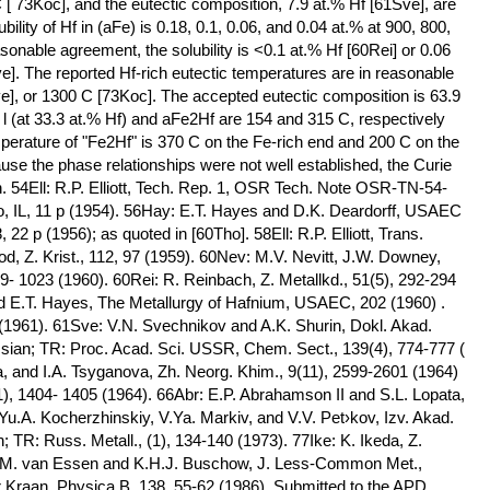
C [ 73Koc], and the eutectic composition, 7.9 at.% Hf [61Sve], are
lity of Hf in (aFe) is 0.18, 0.1, 0.06, and 0.04 at.% at 900, 800,
sonable agreement, the solubility is <0.1 at.% Hf [60Rei] or 0.06
ve]. The reported Hf-rich eutectic temperatures are in reasonable
], or 1300 C [73Koc]. The accepted eutectic composition is 63.9
 l (at 33.3 at.% Hf) and aFe2Hf are 154 and 315 C, respectively
mperature of "Fe2Hf" is 370 C on the Fe-rich end and 200 C on the
se the phase relationships were not well established, the Curie
. 54Ell: R.P. Elliott, Tech. Rep. 1, OSR Tech. Note OSR-TN-54-
, IL, 11 p (1954). 56Hay: E.T. Hayes and D.K. Deardorff, USAEC
 p (1956); as quoted in [60Tho]. 58Ell: R.P. Elliott, Trans.
, Z. Krist., 112, 97 (1959). 60Nev: M.V. Nevitt, J.W. Downey,
9- 1023 (1960). 60Rei: R. Reinbach, Z. Metallkd., 51(5), 292-294
 E.T. Hayes, The Metallurgy of Hafnium, USAEC, 202 (1960) .
9 (1961). 61Sve: V.N. Svechnikov and A.K. Shurin, Dokl. Akad.
ian; TR: Proc. Acad. Sci. USSR, Chem. Sect., 139(4), 774-777 (
na, and I.A. Tsyganova, Zh. Neorg. Khim., 9(11), 2599-2601 (1964)
1), 1404- 1405 (1964). 66Abr: E.P. Abrahamson II and S.L. Lopata,
Yu.A. Kocherzhinskiy, V.Ya. Markiv, and V.V. Pet›kov, Izv. Akad.
TR: Russ. Metall., (1), 134-140 (1973). 77Ike: K. Ikeda, Z.
 R.M. van Essen and K.H.J. Buschow, J. Less-Common Met.,
r Kraan, Physica B, 138, 55-62 (1986). Submitted to the APD