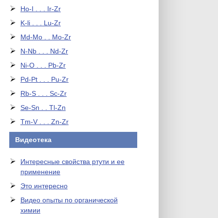
Ho-I . . . Ir-Zr
K-li . . . Lu-Zr
Md-Mo . . Mo-Zr
N-Nb . . . Nd-Zr
Ni-O . . . Pb-Zr
Pd-Pt . . . Pu-Zr
Rb-S . . . Sc-Zr
Se-Sn . . Tl-Zn
Tm-V . . . Zn-Zr
Видеотека
Интересные свойства ртути и ее
применение
Это интересно
Видео опыты по органической
химии