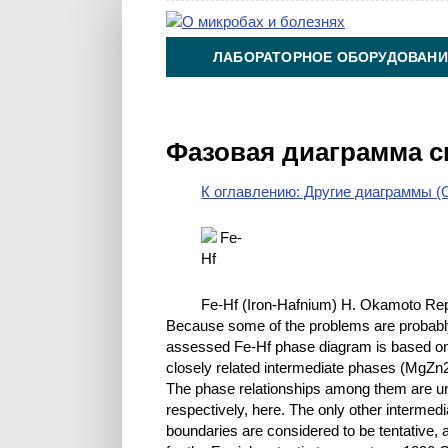
ЛАБОРАТОРНОЕ ОБОРУДОВАНИ
ХИМИЯ НА ПРОИЗВОДСТВЕ И 
Фазовая диаграмма с
К оглавлению: Другие диаграммы (O
Fe-Hf (Iron-Hafnium) H. Okamoto Repor
Because some of the problems are probably du
assessed Fe-Hf phase diagram is based on r
closely related intermediate phases (MgZn
The phase relationships among them are unce
respectively, here. The only other intermed
boundaries are considered to be tentative, 