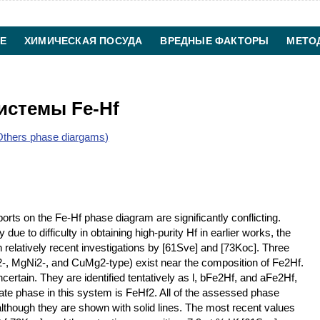
Е
ХИМИЧЕСКАЯ ПОСУДА
ВРЕДНЫЕ ФАКТОРЫ
МЕТО
ХИМИЧЕСКАЯ ТЕХНОЛОГИЯ
КОНТАКТЫ
истемы Fe-Hf
thers phase diargams)
ts on the Fe-Hf phase diagram are significantly conflicting.
e to difficulty in obtaining high-purity Hf in earlier works, the
elatively recent investigations by [61Sve] and [73Koc]. Three
2-, MgNi2-, and CuMg2-type) exist near the composition of Fe2Hf.
rtain. They are identified tentatively as l, bFe2Hf, and aFe2Hf,
iate phase in this system is FeHf2. All of the assessed phase
although they are shown with solid lines. The most recent values