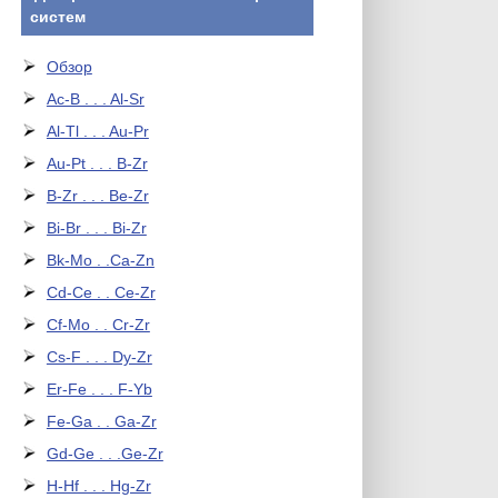
систем
Обзор
Ac-B . . . Al-Sr
Al-Tl . . . Au-Pr
Au-Pt . . . B-Zr
B-Zr . . . Be-Zr
Bi-Br . . . Bi-Zr
Bk-Mo . .Ca-Zn
Cd-Ce . . Ce-Zr
Cf-Mo . . Cr-Zr
Cs-F . . . Dy-Zr
Er-Fe . . . F-Yb
Fe-Ga . . Ga-Zr
Gd-Ge . . .Ge-Zr
H-Hf . . . Hg-Zr