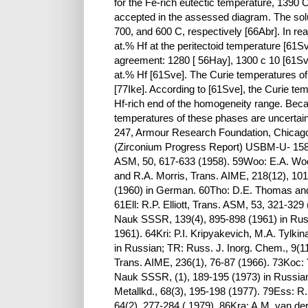
for the Fe-rich eutectic temperature, 1390 
accepted in the assessed diagram. The solubi
700, and 600 C, respectively [66Abr]. In rea
at.% Hf at the peritectoid temperature [61S
agreement: 1280 [ 56Hay], 1300 с 10 [61Sve
at.% Hf [61Sve]. The Curie temperatures of
[77Ike]. According to [61Sve], the Curie te
Hf-rich end of the homogeneity range. Becau
temperatures of these phases are uncertain
247, Armour Research Foundation, Chicago
(Zirconium Progress Report) USBM-U- 158, 22
ASM, 50, 617-633 (1958). 59Woo: E.A. Wood
and R.A. Morris, Trans. AIME, 218(12), 101
(1960) in German. 60Tho: D.E. Thomas and
61Ell: R.P. Elliott, Trans. ASM, 53, 321-32
Nauk SSSR, 139(4), 895-898 (1961) in Russ
1961). 64Kri: P.I. Kripyakevich, M.A. Tylki
in Russian; TR: Russ. J. Inorg. Chem., 9(1
Trans. AIME, 236(1), 76-87 (1966). 73Koc: 
Nauk SSSR, (1), 189-195 (1973) in Russian; 
Metallkd., 68(3), 195-198 (1977). 79Ess:
64(2), 277-284 ( 1979). 86Kra: A.M. van de