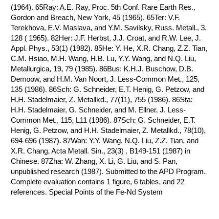
(1964). 65Ray: A.E. Ray, Proc. 5th Conf. Rare Earth Res.,
Gordon and Breach, New York, 45 (1965). 65Ter: V.F.
Terekhova, E.V. Maslava, and Y.M. Savilsky, Russ. Metall., 3,
128 ( 1965). 82Her: J.F. Herbst, J.J. Croat, and R.W. Lee, J.
Appl. Phys., 53(1) (1982). 85He: Y. He, X.R. Chang, Z.Z. Tian,
C.M. Hsiao, M.H. Wang, H.B. Lu, Y.Y. Wang, and N.Q. Liu,
Metallurgica, 19, 79 (1985). 86Bus: K.H.J. Buschow, D.B.
Demoow, and H.M. Van Noort, J. Less-Common Met., 125,
135 (1986). 86Sch: G. Schneider, E.T. Henig, G. Petzow, and
H.H. Stadelmaier, Z. Metallkd., 77(11), 755 (1986). 86Sta:
H.H. Stadelmaier, G. Schneider, and M. Ellner, J. Less-
Common Met., 115, L11 (1986). 87Sch: G. Schneider, E.T.
Henig, G. Petzow, and H.H. Stadelmaier, Z. Metallkd., 78(10),
694-696 (1987). 87Wan: Y.Y. Wang, N.Q. Liu, Z.Z. Tian, and
X.R. Chang, Acta Metall. Sin., 23(3) , B149-151 (1987) in
Chinese. 87Zha: W. Zhang, X. Li, G. Liu, and S. Pan,
unpublished research (1987). Submitted to the APD Program.
Complete evaluation contains 1 figure, 6 tables, and 22
references. Special Points of the Fe-Nd System