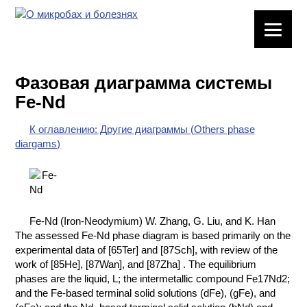
ЛАБОРАТОРНОЕ
ОБОРУДОВАНИЕ
Фазовая диаграмма системы
ХИМИЧЕСКАЯ
Fe-Nd
ПОСУДА
К оглавлению: Другие диаграммы (Others phase
ВРЕДНЫЕ
diargams)
ФАКТОРЫ
МЕТОДЫ
ПРАКТИЧЕСКОЙ
ХИМИИ
Fe-Nd (Iron-Neodymium) W. Zhang, G. Liu, and K. Han
The assessed Fe-Nd phase diagram is based primarily on the
ХИМИЯ НА
experimental data of [65Ter] and [87Sch], with review of the
ПРОИЗВОДСТВЕ
work of [85He], [87Wan], and [87Zha] . The equilibrium
И ХИМИЧЕСКАЯ
phases are the liquid, L; the intermetallic compound Fe17Nd2;
ТЕХНОЛОГИЯ
and the Fe-based terminal solid solutions (dFe), (gFe), and