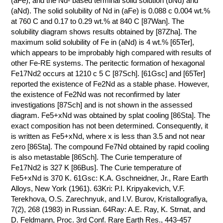
(aFe); and the Nd- based terminal solid solution (bNd) and
(aNd). The solid solubility of Nd in (aFe) is 0.088 с 0.004 wt.%
КОНТАКТЫ
at 760 C and 0.17 to 0.29 wt.% at 840 C [87Wan]. The
solubility diagram shows results obtained by [87Zha]. The
maximum solid solubility of Fe in (aNd) is 4 wt.% [65Ter],
which appears to be improbably high compared with results of
other Fe-RE systems. The peritectic formation of hexagonal
Fe17Nd2 occurs at 1210 с 5 C [87Sch]. [61Gsc] and [65Ter]
reported the existence of Fe2Nd as a stable phase. However,
the existence of Fe2Nd was not reconfirmed by later
investigations [87Sch] and is not shown in the assessed
diagram. Fe5+xNd was obtained by splat cooling [86Sta]. The
exact composition has not been determined. Consequently, it
is written as Fe5+xNd, where x is less than 3.5 and not near
zero [86Sta]. The compound Fe7Nd obtained by rapid cooling
is also metastable [86Sch]. The Curie temperature of
Fe17Nd2 is 327 K [86Bus]. The Curie temperature of
Fe5+xNd is 370 K. 61Gsc: K.A. Gschneidner, Jr., Rare Earth
Alloys, New York (1961). 63Kri: P.I. Kripyakevich, V.F.
Terekhova, O.S. Zarechnyuk, and I.V. Burov, Kristallografiya,
7(2), 268 (1983) in Russian. 64Ray: A.E. Ray, K. Strnat, and
D. Feldmann, Proc. 3rd Conf. Rare Earth Res., 443-457