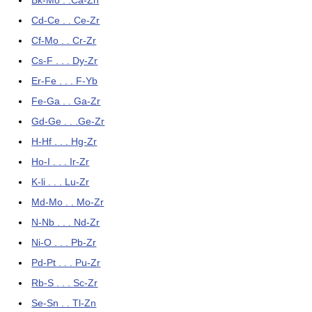
Bk-Mo . .Ca-Zn
Cd-Ce . . Ce-Zr
Cf-Mo . . Cr-Zr
Cs-F . . . Dy-Zr
Er-Fe . . . F-Yb
Fe-Ga . . Ga-Zr
Gd-Ge . . .Ge-Zr
H-Hf . . . Hg-Zr
Ho-I . . . Ir-Zr
K-li . . . Lu-Zr
Md-Mo . . Mo-Zr
N-Nb . . . Nd-Zr
Ni-O . . . Pb-Zr
Pd-Pt . . . Pu-Zr
Rb-S . . . Sc-Zr
Se-Sn . . Tl-Zn