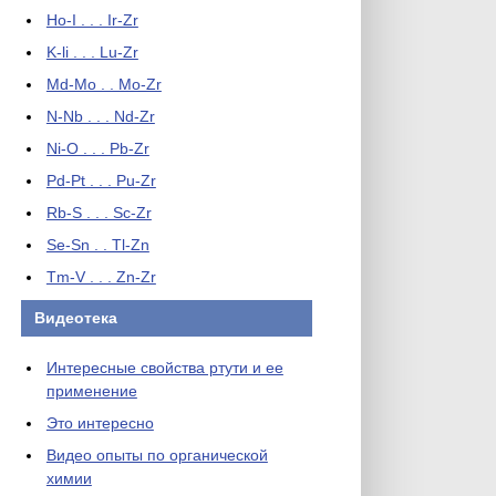
Ho-I . . . Ir-Zr
K-li . . . Lu-Zr
Md-Mo . . Mo-Zr
N-Nb . . . Nd-Zr
Ni-O . . . Pb-Zr
Pd-Pt . . . Pu-Zr
Rb-S . . . Sc-Zr
Se-Sn . . Tl-Zn
Tm-V . . . Zn-Zr
Видеотека
Интересные свойства ртути и ее
применение
Это интересно
Видео опыты по органической
химии