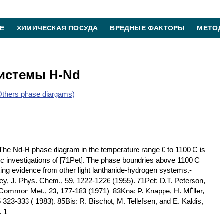
Е
ХИМИЧЕСКАЯ ПОСУДА
ВРЕДНЫЕ ФАКТОРЫ
МЕТО
ХИМИЧЕСКАЯ ТЕХНОЛОГИЯ
КОНТАКТЫ
истемы H-Nd
thers phase diargams)
e Nd-H phase diagram in the temperature range 0 to 1100 C is
c investigations of [71Pet]. The phase boundries above 1100 C
ing evidence from other light lanthanide-hydrogen systems.-
ey, J. Phys. Chem., 59, 1222-1226 (1955). 71Pet: D.T. Peterson,
-Common Met., 23, 177-183 (1971). 83Kna: P. Knappe, H. MЃller,
3-333 ( 1983). 85Bis: R. Bischot, M. Tellefsen, and E. Kaldis,
. 1