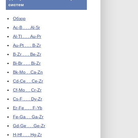
систем
Обзор
Ac-B . . . Al-Sr
Al-Tl . . . Au-Pr
Au-Pt . . . B-Zr
B-Zr . . . Be-Zr
Bi-Br . . . Bi-Zr
Bk-Mo . .Ca-Zn
Cd-Ce . . Ce-Zr
Cf-Mo . . Cr-Zr
Cs-F . . . Dy-Zr
Er-Fe . . . F-Yb
Fe-Ga . . Ga-Zr
Gd-Ge . . .Ge-Zr
H-Hf . . . Hg-Zr