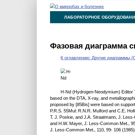
ЛАБОРАТОРНОЕ ОБОРУДОВАНИ
ХИМИЯ НА ПРОИЗВОДСТВЕ И 
Фазовая диаграмма с
К оглавлению: Другие диаграммы (O
H-Nd (Hydrogen-Neodymium) Editor Th
based on the DTA, X-ray, and metallographi
proposed by [85Bis] were based on support
P.R.S. 55Mul: R.N.R. Mulford and C.E. Holl
T. J. Poskie, and J.A. Straatmann, J. Less
and H.W. Mayer, J. Less-Common Met., 95 32
J. Less-Common Met., 110, 99- 106 (1985)