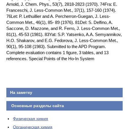
Arnold, J. Chem. Phys., 53(7), 2818-2823 (1970). 74Fra: E.
Franceschi, J. Less-Common Met., 37(1), 157-160 (1974).
76Let: P. Lethuillier and A. Percherron-Guegan, J. Less-
Common Met., 46(1), 85- 89 (1976). 81Del: S. Delfino, A.
Saccone, D. Mazzone, and R. Ferro, J. Less-Common Met.,
81(1), 45-53 (1981). 83Yat: S.P. Yatsenko, A.A. Semyannikov,
H.O. Shakarov, and E.G. Fedorova, J. Less-Common Met.,
90(1), 95-108 (1983). Submitted to the APD Program.
Complete evaluation contains 1 figure, 3 tables, and 13
references. Special Points of the Ho-In System
На заметку
Основные разделы сайта
Физическая химия
Органическая химия