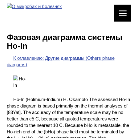
ЛАБОРАТОРНОЕ
ОБОРУДОВАНИЕ
Фазовая диаграмма системы
ХИМИЧЕСКАЯ
Ho-In
ПОСУДА
К оглавлению: Другие диаграммы (Others phase
ВРЕДНЫЕ
diargams)
ФАКТОРЫ
МЕТОДЫ
ПРАКТИЧЕСКОЙ
ХИМИИ
Ho-In (Holmium-Indium) H. Okamoto The assessed Ho-In
phase diagram is based primarily on the thermal analyses of
ХИМИЯ НА
[83Yat]. The accuracy of the temperature scale may be no
ПРОИЗВОДСТВЕ
better than с5 C, because all quoted temperatures were
И ХИМИЧЕСКАЯ
rounded to the nearest 10 C. Because bHo is metastable, the
ТЕХНОЛОГИЯ
Ho-rich end of the (bHo) phase field must be terminated by