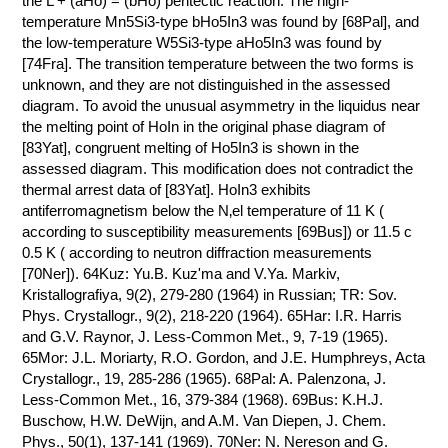
the L + (aHo) = (bHo) peritectic reaction. The high-
temperature Mn5Si3-type bHo5In3 was found by [68Pal], and
КОНТАКТЫ
the low-temperature W5Si3-type aHo5In3 was found by
[74Fra]. The transition temperature between the two forms is
unknown, and they are not distinguished in the assessed
diagram. To avoid the unusual asymmetry in the liquidus near
the melting point of HoIn in the original phase diagram of
[83Yat], congruent melting of Ho5In3 is shown in the
assessed diagram. This modification does not contradict the
thermal arrest data of [83Yat]. HoIn3 exhibits
antiferromagnetism below the N‚el temperature of 11 K (
according to susceptibility measurements [69Bus]) or 11.5 с
0.5 K ( according to neutron diffraction measurements
[70Ner]). 64Kuz: Yu.B. Kuz'ma and V.Ya. Markiv,
Kristallografiya, 9(2), 279-280 (1964) in Russian; TR: Sov.
Phys. Crystallogr., 9(2), 218-220 (1964). 65Har: I.R. Harris
and G.V. Raynor, J. Less-Common Met., 9, 7-19 (1965).
65Mor: J.L. Moriarty, R.O. Gordon, and J.E. Humphreys, Acta
Crystallogr., 19, 285-286 (1965). 68Pal: A. Palenzona, J.
Less-Common Met., 16, 379-384 (1968). 69Bus: K.H.J.
Buschow, H.W. DeWijn, and A.M. Van Diepen, J. Chem.
Phys., 50(1), 137-141 (1969). 70Ner: N. Nereson and G.