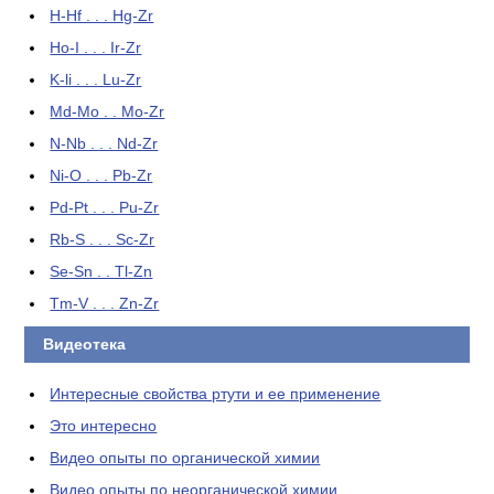
H-Hf . . . Hg-Zr
Ho-I . . . Ir-Zr
K-li . . . Lu-Zr
Md-Mo . . Mo-Zr
N-Nb . . . Nd-Zr
Ni-O . . . Pb-Zr
Pd-Pt . . . Pu-Zr
Rb-S . . . Sc-Zr
Se-Sn . . Tl-Zn
Tm-V . . . Zn-Zr
Видеотека
Интересные свойства ртути и ее применение
Это интересно
Видео опыты по органической химии
Видео опыты по неорганической химии