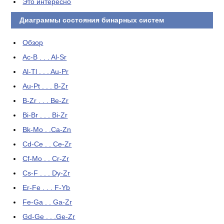
Это интересно
Диаграммы состояния бинарных систем
Обзор
Ac-B . . . Al-Sr
Al-Tl . . . Au-Pr
Au-Pt . . . B-Zr
B-Zr . . . Be-Zr
Bi-Br . . . Bi-Zr
Bk-Mo . .Ca-Zn
Cd-Ce . . Ce-Zr
Cf-Mo . . Cr-Zr
Cs-F . . . Dy-Zr
Er-Fe . . . F-Yb
Fe-Ga . . Ga-Zr
Gd-Ge . . .Ge-Zr