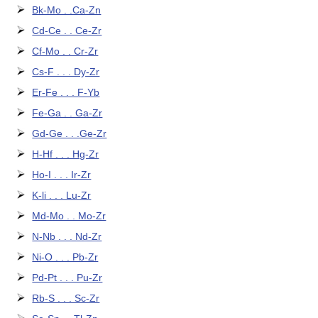
Bk-Mo . .Ca-Zn
Cd-Ce . . Ce-Zr
Cf-Mo . . Cr-Zr
Cs-F . . . Dy-Zr
Er-Fe . . . F-Yb
Fe-Ga . . Ga-Zr
Gd-Ge . . .Ge-Zr
H-Hf . . . Hg-Zr
Ho-I . . . Ir-Zr
K-li . . . Lu-Zr
Md-Mo . . Mo-Zr
N-Nb . . . Nd-Zr
Ni-O . . . Pb-Zr
Pd-Pt . . . Pu-Zr
Rb-S . . . Sc-Zr