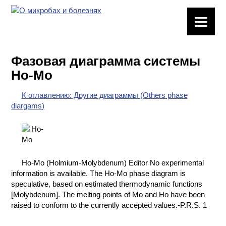
ЛАБОРАТОРНОЕ
ОБОРУДОВАНИЕ
Фазовая диаграмма системы
ХИМИЧЕСКАЯ
Ho-Mo
ПОСУДА
К оглавлению: Другие диаграммы (Others phase
ВРЕДНЫЕ
diargams)
ФАКТОРЫ
МЕТОДЫ
ПРАКТИЧЕСКОЙ
ХИМИИ
Ho-Mo (Holmium-Molybdenum) Editor No experimental
information is available. The Ho-Mo phase diagram is
ХИМИЯ НА
speculative, based on estimated thermodynamic functions
ПРОИЗВОДСТВЕ
[Molybdenum]. The melting points of Mo and Ho have been
И ХИМИЧЕСКАЯ
raised to conform to the currently accepted values.-P.R.S. 1
ТЕХНОЛОГИЯ