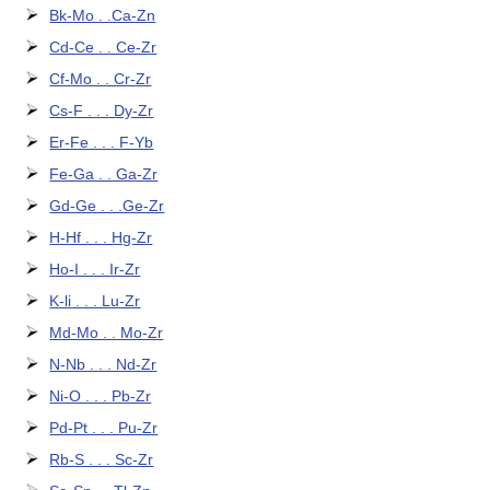
Bk-Mo . .Ca-Zn
Cd-Ce . . Ce-Zr
Cf-Mo . . Cr-Zr
Cs-F . . . Dy-Zr
Er-Fe . . . F-Yb
Fe-Ga . . Ga-Zr
Gd-Ge . . .Ge-Zr
H-Hf . . . Hg-Zr
Ho-I . . . Ir-Zr
K-li . . . Lu-Zr
Md-Mo . . Mo-Zr
N-Nb . . . Nd-Zr
Ni-O . . . Pb-Zr
Pd-Pt . . . Pu-Zr
Rb-S . . . Sc-Zr