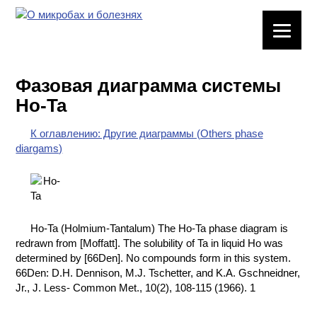
ЛАБОРАТОРНОЕ
ОБОРУДОВАНИЕ
Фазовая диаграмма системы
ХИМИЧЕСКАЯ
Ho-Ta
ПОСУДА
К оглавлению: Другие диаграммы (Others phase
ВРЕДНЫЕ
diargams)
ФАКТОРЫ
МЕТОДЫ
ПРАКТИЧЕСКОЙ
ХИМИИ
Ho-Ta (Holmium-Tantalum) The Ho-Ta phase diagram is
redrawn from [Moffatt]. The solubility of Ta in liquid Ho was
ХИМИЯ НА
determined by [66Den]. No compounds form in this system.
ПРОИЗВОДСТВЕ
66Den: D.H. Dennison, M.J. Tschetter, and K.A. Gschneidner,
И ХИМИЧЕСКАЯ
Jr., J. Less- Common Met., 10(2), 108-115 (1966). 1
ТЕХНОЛОГИЯ