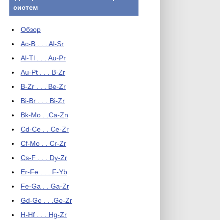
систем
Обзор
Ac-B . . . Al-Sr
Al-Tl . . . Au-Pr
Au-Pt . . . B-Zr
B-Zr . . . Be-Zr
Bi-Br . . . Bi-Zr
Bk-Mo . .Ca-Zn
Cd-Ce . . Ce-Zr
Cf-Mo . . Cr-Zr
Cs-F . . . Dy-Zr
Er-Fe . . . F-Yb
Fe-Ga . . Ga-Zr
Gd-Ge . . .Ge-Zr
H-Hf . . . Hg-Zr