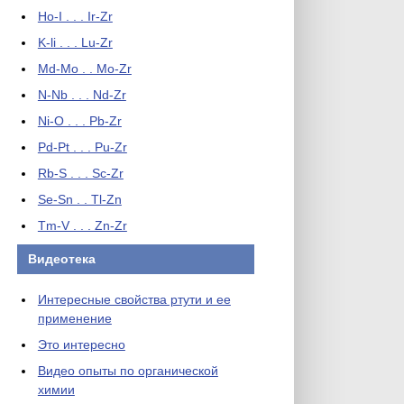
Ho-I . . . Ir-Zr
K-li . . . Lu-Zr
Md-Mo . . Mo-Zr
N-Nb . . . Nd-Zr
Ni-O . . . Pb-Zr
Pd-Pt . . . Pu-Zr
Rb-S . . . Sc-Zr
Se-Sn . . Tl-Zn
Tm-V . . . Zn-Zr
Видеотека
Интересные свойства ртути и ее
применение
Это интересно
Видео опыты по органической
химии