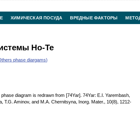
Е
ХИМИЧЕСКАЯ ПОСУДА
ВРЕДНЫЕ ФАКТОРЫ
МЕТО
ХИМИЧЕСКАЯ ТЕХНОЛОГИЯ
КОНТАКТЫ
истемы Ho-Te
thers phase diargams)
phase diagram is redrawn from [74Yar]. 74Yar: E.I. Yarembash,
a, T.G. Aminov, and M.A. Chernitsyna, Inorg. Mater., 10(8), 1212-