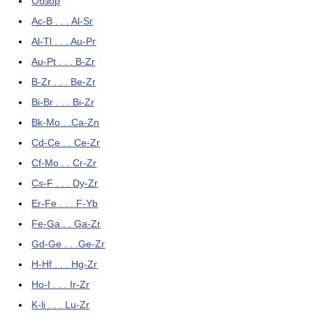
Обзор
Ac-B . . . Al-Sr
Al-Tl . . . Au-Pr
Au-Pt . . . B-Zr
B-Zr . . . Be-Zr
Bi-Br . . . Bi-Zr
Bk-Mo . .Ca-Zn
Cd-Ce . . Ce-Zr
Cf-Mo . . Cr-Zr
Cs-F . . . Dy-Zr
Er-Fe . . . F-Yb
Fe-Ga . . Ga-Zr
Gd-Ge . . .Ge-Zr
H-Hf . . . Hg-Zr
Ho-I . . . Ir-Zr
K-li . . . Lu-Zr