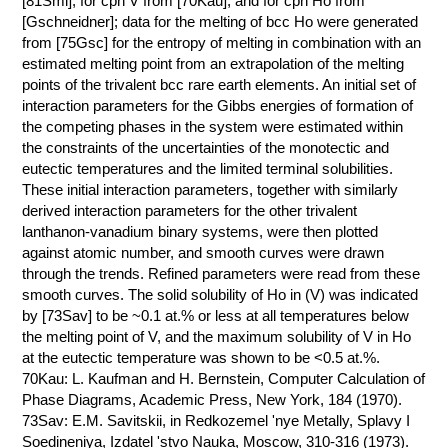
[81Smi], for cph V from [70Kau], and for cph Ho from
[Gschneidner]; data for the melting of bcc Ho were generated
КОНТАКТЫ
from [75Gsc] for the entropy of melting in combination with an
estimated melting point from an extrapolation of the melting
points of the trivalent bcc rare earth elements. An initial set of
interaction parameters for the Gibbs energies of formation of
the competing phases in the system were estimated within
the constraints of the uncertainties of the monotectic and
eutectic temperatures and the limited terminal solubilities.
These initial interaction parameters, together with similarly
derived interaction parameters for the other trivalent
lanthanon-vanadium binary systems, were then plotted
against atomic number, and smooth curves were drawn
through the trends. Refined parameters were read from these
smooth curves. The solid solubility of Ho in (V) was indicated
by [73Sav] to be ~0.1 at.% or less at all temperatures below
the melting point of V, and the maximum solubility of V in Ho
at the eutectic temperature was shown to be <0.5 at.%.
70Kau: L. Kaufman and H. Bernstein, Computer Calculation of
Phase Diagrams, Academic Press, New York, 184 (1970).
73Sav: E.M. Savitskii, in Redkozemel 'nye Metally, Splavy I
Soedineniya, Izdatel 'stvo Nauka, Moscow, 310-316 (1973).