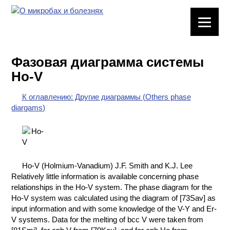
ЛАБОРАТОРНОЕ
ОБОРУДОВАНИЕ
Фазовая диаграмма системы
ХИМИЧЕСКАЯ
Ho-V
ПОСУДА
К оглавлению: Другие диаграммы (Others phase
ВРЕДНЫЕ
diargams)
ФАКТОРЫ
МЕТОДЫ
ПРАКТИЧЕСКОЙ
ХИМИИ
Ho-V (Holmium-Vanadium) J.F. Smith and K.J. Lee
Relatively little information is available concerning phase
ХИМИЯ НА
relationships in the Ho-V system. The phase diagram for the
ПРОИЗВОДСТВЕ
Ho-V system was calculated using the diagram of [73Sav] as
И ХИМИЧЕСКАЯ
input information and with some knowledge of the V-Y and Er-
ТЕХНОЛОГИЯ
V systems. Data for the melting of bcc V were taken from