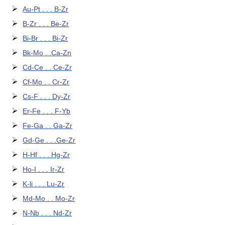
Au-Pt . . . B-Zr
B-Zr . . . Be-Zr
Bi-Br . . . Bi-Zr
Bk-Mo . .Ca-Zn
Cd-Ce . . Ce-Zr
Cf-Mo . . Cr-Zr
Cs-F . . . Dy-Zr
Er-Fe . . . F-Yb
Fe-Ga . . Ga-Zr
Gd-Ge . . .Ge-Zr
H-Hf . . . Hg-Zr
Ho-I . . . Ir-Zr
K-li . . . Lu-Zr
Md-Mo . . Mo-Zr
N-Nb . . . Nd-Zr