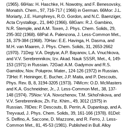
(1965). 66Has: H. Haschke, H. Nowotny, and F. Benesovsky,
Monatsh. Chem., 97, 716-717 ( 1966) in German. 66Mor: J.L.
Moriarty, J.E. Humphreys, R.O. Gordon, and N.C. Baenziger,
Acta Crystallogr., 21, 840 (1966). 68Gam: R.J. Gambino,
N.R. Stemple, and A.M. Toxen, J. Phys. Chem. Solids, 29,
295-302 (1968). 68Pal: A. Palenzona, J. Less-Common Met.,
16, 379-384 (1968). 70Hav: E.E. Havinga, H. Dasma, and
M.H. van Maaren, J. Phys. Chem. Solids, 31, 2653-2662
(1970). 71Deg: V.A. Degtyar, A.P. Bayanov, L.A. Vnuchkova,
and V.V. Serebrennikov, Izv. Akad. Nauk SSSR, Met., 4, 149-
153 (1971) in Russian. 72Gad: A.M. Gadymov and R.S.
Gamidov, Nov. Poluprov. Mater., 124-126 (1972) in Russian.
73Hei: F. Heininger, E. Bucher, J.P. Maita, and P. Descouts,
Phys. Rev. B, 8, 3194-3205 (1973). 74Mcm: O.D. McMasters
and K.A. Gschneidner, Jr., J. Less-Common Met., 38, 137-
148 (1974). 75Nov: V.A. Novozhenov, T.M. Skhol'nikova, and
V.V. Serebrennikov, Zh. Fiz. Khim., 49, 3012 (1975) in
Russian. 78Des: P. Descouts, B. Perrin, A. Dupanloup, and A.
Treyvaud, J. Phys. Chem. Solids, 39, 161-166 (1978). 81Del:
S. Delfino, A. Saccone, D. Mazzone, and R. Ferro, J. Less-
Common Met., 81, 45-53 (1981). Published in Bull. Alloy