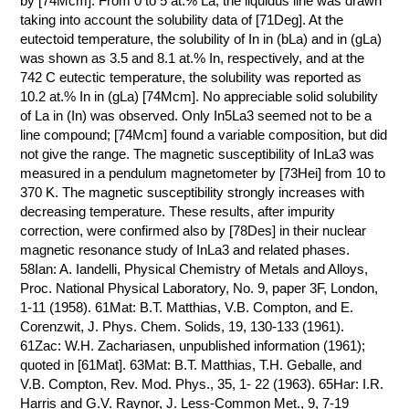
by [74Mcm]. From 0 to 5 at.% La, the liquidus line was drawn
taking into account the solubility data of [71Deg]. At the
КОНТАКТЫ
eutectoid temperature, the solubility of In in (bLa) and in (gLa)
was shown as 3.5 and 8.1 at.% In, respectively, and at the
742 C eutectic temperature, the solubility was reported as
10.2 at.% In in (gLa) [74Mcm]. No appreciable solid solubility
of La in (In) was observed. Only In5La3 seemed not to be a
line compound; [74Mcm] found a variable composition, but did
not give the range. The magnetic susceptibility of InLa3 was
measured in a pendulum magnetometer by [73Hei] from 10 to
370 K. The magnetic susceptibility strongly increases with
decreasing temperature. These results, after impurity
correction, were confirmed also by [78Des] in their nuclear
magnetic resonance study of InLa3 and related phases.
58Ian: A. Iandelli, Physical Chemistry of Metals and Alloys,
Proc. National Physical Laboratory, No. 9, paper 3F, London,
1-11 (1958). 61Mat: B.T. Matthias, V.B. Compton, and E.
Corenzwit, J. Phys. Chem. Solids, 19, 130-133 (1961).
61Zac: W.H. Zachariasen, unpublished information (1961);
quoted in [61Mat]. 63Mat: B.T. Matthias, T.H. Geballe, and
V.B. Compton, Rev. Mod. Phys., 35, 1- 22 (1963). 65Har: I.R.
Harris and G.V. Raynor, J. Less-Common Met., 9, 7-19