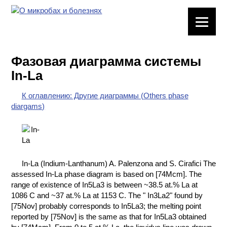
ЛАБОРАТОРНОЕ
ОБОРУДОВАНИЕ
Фазовая диаграмма системы
ХИМИЧЕСКАЯ
In-La
ПОСУДА
К оглавлению: Другие диаграммы (Others phase
ВРЕДНЫЕ
diargams)
ФАКТОРЫ
МЕТОДЫ
ПРАКТИЧЕСКОЙ
ХИМИИ
In-La (Indium-Lanthanum) A. Palenzona and S. Cirafici The
assessed In-La phase diagram is based on [74Mcm]. The
ХИМИЯ НА
range of existence of In5La3 is between ~38.5 at.% La at
ПРОИЗВОДСТВЕ
1086 C and ~37 at.% La at 1153 C. The " In3La2" found by
И ХИМИЧЕСКАЯ
[75Nov] probably corresponds to In5La3; the melting point
ТЕХНОЛОГИЯ
reported by [75Nov] is the same as that for In5La3 obtained