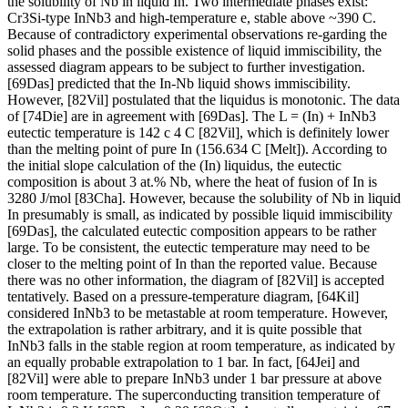
the solubility of Nb in liquid In. Two intermediate phases exist:
Cr3Si-type InNb3 and high-temperature e, stable above ~390 C.
Because of contradictory experimental observations re-garding the
solid phases and the possible existence of liquid immiscibility, the
assessed diagram appears to be subject to further investigation.
[69Das] predicted that the In-Nb liquid shows immiscibility.
However, [82Vil] postulated that the liquidus is monotonic. The data
of [74Die] are in agreement with [69Das]. The L = (In) + InNb3
eutectic temperature is 142 с 4 C [82Vil], which is definitely lower
than the melting point of pure In (156.634 C [Melt]). According to
the initial slope calculation of the (In) liquidus, the eutectic
composition is about 3 at.% Nb, where the heat of fusion of In is
3280 J/mol [83Cha]. However, because the solubility of Nb in liquid
In presumably is small, as indicated by possible liquid immiscibility
[69Das], the calculated eutectic composition appears to be rather
large. To be consistent, the eutectic temperature may need to be
closer to the melting point of In than the reported value. Because
there was no other information, the diagram of [82Vil] is accepted
tentatively. Based on a pressure-temperature diagram, [64Kil]
considered InNb3 to be metastable at room temperature. However,
the extrapolation is rather arbitrary, and it is quite possible that
InNb3 falls in the stable region at room temperature, as indicated by
an equally probable extrapolation to 1 bar. In fact, [64Jei] and
[82Vil] were able to prepare InNb3 under 1 bar pressure at above
room temperature. The superconducting transition temperature of