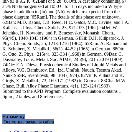
InNb3 is 9.2 K [62Ban] or 9.28 [68Ott]. A cast alloy containing 67
at.% Nb homogenized at 1050 C for 1.5 days included a W-type
phase in addition to (In) and (Nb), which are expected from the
phase diagram [65Ram]. The details of this phase are unknown.
62Ban: M.D. Banus, T.B. Reed, H.C. Gatos, M.C. Lavine, and J.A.
Kafalas, J. Phys. Chem. Solids, 23, 971-973 (1962). 64Jei: W.
Jeitchko, H. Nowotny, and F. Benesovsky, Monatsh. Chem.,
95(4/5), 1040-1043 (1964) in German. 64Kil: D.H. Killpatrick, J.
Phys. Chem. Solids, 25, 1213-1216 (1964). 65Ram: A. Raman and
K. Schubert, Z. Metallkd., 56(1), 44-52 (1965) in German. 68Ott:
G. Otto, Z. Phys., 215(4), 323-334 (1968) in German. 69Das: C.
Dasarathy, Trans. Metall. Soc. AIME, 245(9), 2015-2019 (1969).
74Die: E.N. Dieva, Physicochemical Studies of Liquid Metals and
Alloys, V.G. Bamburov, Ed., Izd. Ural'sk. Nauch. Tsentra Akad.
Nauk SSSR, Sverdlovsk, 98- 104 (1974). 82Vil: P. Villars and K.
Girgis, Z. Metallkd., 73, 169-171 (1982) in German. 83Cha: M.W.
Chase, Bull. Alloy Phase Diagrams, 4(1), 123-124 (1983).
Submitted to the APD Program. Complete evaluation contains 1
figure, 2 tables, and 8 references. 1
На заметку
Основные разделы сайта
Физическая химия