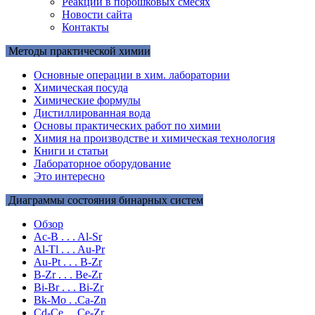
Реакции в порошковых смесях
Новости сайта
Контакты
Методы практической химии
Основные операции в хим. лаборатории
Химическая посуда
Химические формулы
Дистиллированная вода
Основы практических работ по химии
Химия на производстве и химическая технология
Книги и статьи
Лабораторное оборудование
Это интересно
Диаграммы состояния бинарных систем
Обзор
Ac-B . . . Al-Sr
Al-Tl . . . Au-Pr
Au-Pt . . . B-Zr
B-Zr . . . Be-Zr
Bi-Br . . . Bi-Zr
Bk-Mo . .Ca-Zn
Cd-Ce . . Ce-Zr