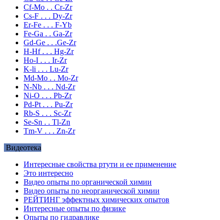
Cf-Mo . . Cr-Zr
Cs-F . . . Dy-Zr
Er-Fe . . . F-Yb
Fe-Ga . . Ga-Zr
Gd-Ge . . .Ge-Zr
H-Hf . . . Hg-Zr
Ho-I . . . Ir-Zr
K-li . . . Lu-Zr
Md-Mo . . Mo-Zr
N-Nb . . . Nd-Zr
Ni-O . . . Pb-Zr
Pd-Pt . . . Pu-Zr
Rb-S . . . Sc-Zr
Se-Sn . . Tl-Zn
Tm-V . . . Zn-Zr
Видеотека
Интересные свойства ртути и ее применение
Это интересно
Видео опыты по органической химии
Видео опыты по неорганической химии
РЕЙТИНГ эффектных химических опытов
Интересные опыты по физике
Опыты по гидравлике