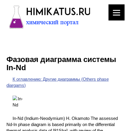
ЛАБОРАТОРНОЕ
ОБОРУДОВАНИЕ
Фазовая диаграмма системы
ХИМИЧЕСКАЯ
In-Nd
ПОСУДА
К оглавлению: Другие диаграммы (Others phase
ВРЕДНЫЕ
diargams)
ФАКТОРЫ
МЕТОДЫ
ПРАКТИЧЕСКОЙ
ХИМИИ
In-Nd (Indium-Neodymium) H. Okamoto The assessed
Nd-In phase diagram is based primarily on the differential
ХИМИЯ НА
thermal analysis data of [81Sha], with review of the