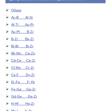
Обзор
Ac-B . . . Al-Sr
Al-Tl . . . Au-Pr
Au-Pt . . . B-Zr
B-Zr . . . Be-Zr
Bi-Br . . . Bi-Zr
Bk-Mo . .Ca-Zn
Cd-Ce . . Ce-Zr
Cf-Mo . . Cr-Zr
Cs-F . . . Dy-Zr
Er-Fe . . . F-Yb
Fe-Ga . . Ga-Zr
Gd-Ge . . .Ge-Zr
H-Hf . . . Hg-Zr
Ho-I . . . Ir-Zr