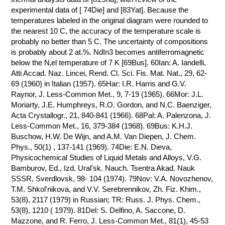
ПРОИЗВОДСТВЕ
experimental data of [ 74Die] and [83Yat]. Because the
И ХИМИЧЕСКАЯ
temperatures labeled in the original diagram were rounded to
ТЕХНОЛОГИЯ
the nearest 10 C, the accuracy of the temperature scale is
probably no better than 5 C. The uncertainty of compositions
is probably about 2 at.%. NdIn3 becomes antiferromagnetic
КОНТАКТЫ
below the N‚el temperature of 7 K [69Bus]. 60Ian: A. Iandelli,
Atti Accad. Naz. Lincei, Rend. Cl. Sci. Fis. Mat. Nat., 29, 62-
69 (1960) in Italian (1957). 65Har: I.R. Harris and G.V.
Raynor, J. Less-Common Met., 9, 7-19 (1965). 66Mor: J.L.
Moriarty, J.E. Humphreys, R.O. Gordon, and N.C. Baenziger,
Acta Crystallogr., 21, 840-841 (1966). 68Pal: A. Palenzona, J.
Less-Common Met., 16, 379-384 (1968). 69Bus: K.H.J.
Buschow, H.W. De Wijn, and A.M. Van Diepen, J. Chem.
Phys., 50(1) , 137-141 (1969). 74Die: E.N. Dieva,
Physicochemical Studies of Liquid Metals and Alloys, V.G.
Bamburov, Ed., Izd. Ural'sk. Nauch. Tsentra Akad. Nauk
SSSR, Sverdlovsk, 98- 104 (1974). 79Nov: V.A. Novozhenov,
T.M. Shkol'nikova, and V.V. Serebrennikov, Zh. Fiz. Khim.,
53(8), 2117 (1979) in Russian; TR: Russ. J. Phys. Chem.,
53(8), 1210 ( 1979). 81Del: S. Delfino, A. Saccone, D.
Mazzone, and R. Ferro, J. Less-Common Met., 81(1), 45-53