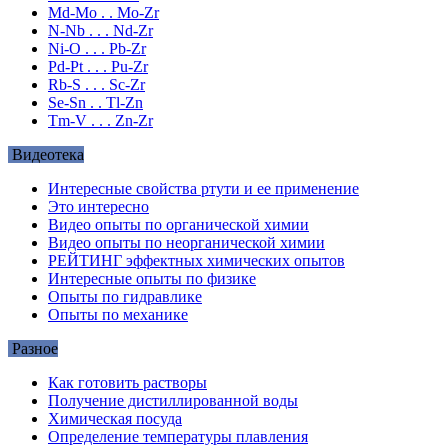
Md-Mo . . Mo-Zr
N-Nb . . . Nd-Zr
Ni-O . . . Pb-Zr
Pd-Pt . . . Pu-Zr
Rb-S . . . Sc-Zr
Se-Sn . . Tl-Zn
Tm-V . . . Zn-Zr
Видеотека
Интересные свойства ртути и ее применение
Это интересно
Видео опыты по органической химии
Видео опыты по неорганической химии
РЕЙТИНГ эффектных химических опытов
Интересные опыты по физике
Опыты по гидравлике
Опыты по механике
Разное
Как готовить растворы
Получение дистиллированной воды
Химическая посуда
Определение температуры плавления