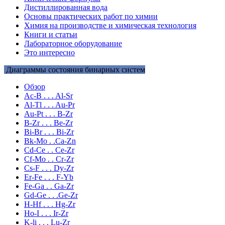
Дистиллированная вода
Основы практических работ по химии
Химия на производстве и химическая технология
Книги и статьи
Лабораторное оборудование
Это интересно
Диаграммы состояния бинарных систем
Обзор
Ac-B . . . Al-Sr
Al-Tl . . . Au-Pr
Au-Pt . . . B-Zr
B-Zr . . . Be-Zr
Bi-Br . . . Bi-Zr
Bk-Mo . .Ca-Zn
Cd-Ce . . Ce-Zr
Cf-Mo . . Cr-Zr
Cs-F . . . Dy-Zr
Er-Fe . . . F-Yb
Fe-Ga . . Ga-Zr
Gd-Ge . . .Ge-Zr
H-Hf . . . Hg-Zr
Ho-I . . . Ir-Zr
K-li . . . Lu-Zr