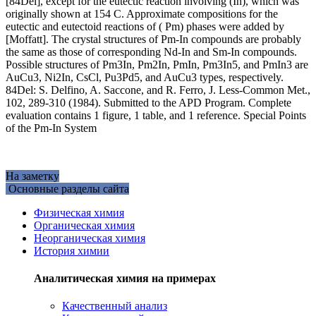
[84Del], except for the eutectic reaction involving (In), which was
originally shown at 154 C. Approximate compositions for the
eutectic and eutectoid reactions of ( Pm) phases were added by
[Moffatt]. The crystal structures of Pm-In compounds are probably
the same as those of corresponding Nd-In and Sm-In compounds.
Possible structures of Pm3In, Pm2In, PmIn, Pm3In5, and PmIn3 are
AuCu3, Ni2In, CsCl, Pu3Pd5, and AuCu3 types, respectively.
84Del: S. Delfino, A. Saccone, and R. Ferro, J. Less-Common Met.,
102, 289-310 (1984). Submitted to the APD Program. Complete
evaluation contains 1 figure, 1 table, and 1 reference. Special Points
of the Pm-In System
На заметку
Основные разделы сайта
Физическая химия
Органическая химия
Неорганическая химия
История химии
Аналитическая химия на примерах
Качественный анализ