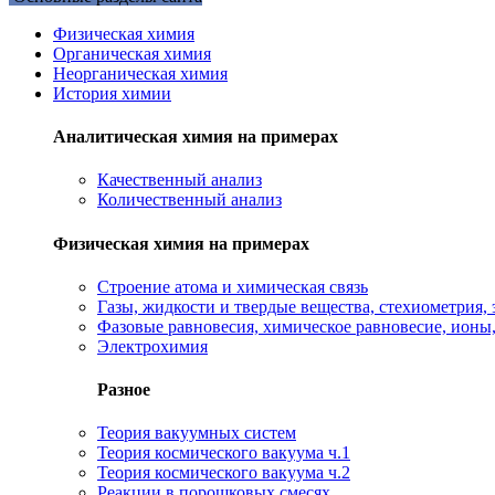
Физическая химия
Органическая химия
Неорганическая химия
История химии
Аналитическая химия на примерах
Качественный анализ
Количественный анализ
Физическая химия на примерах
Cтроение атома и химическая связь
Газы, жидкости и твердые вещества, стехиометрия, 
Фазовые равновесия, химическое равновесие, ионы
Электрохимия
Разное
Теория вакуумных систем
Теория космического вакуума ч.1
Теория космического вакуума ч.2
Реакции в порошковых смесях