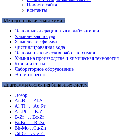
Новости сайта
Контакты
Методы практической химии
Основные операции в хим. лаборатории
Химическая посуда
Химические формулы
Дистиллированная вода
Основы практических работ по химии
Химия на производстве и химическая технология
Книги и статьи
Лабораторное оборудование
Это интересно
Диаграммы состояния бинарных систем
Обзор
Ac-B . . . Al-Sr
Al-Tl . . . Au-Pr
Au-Pt . . . B-Zr
B-Zr . . . Be-Zr
Bi-Br . . . Bi-Zr
Bk-Mo . .Ca-Zn
Cd-Ce . . Ce-Zr