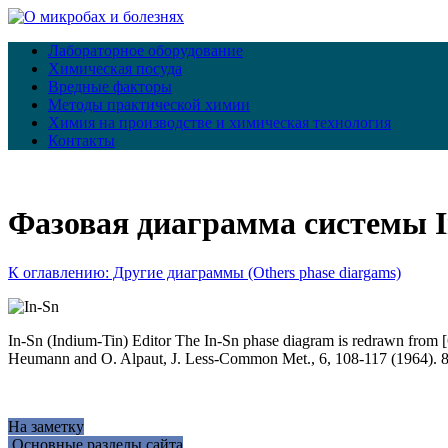
Лабораторное оборудование
Химическая посуда
Вредные факторы
Методы практической химии
Химия на производстве и химическая технология
Контакты
Фазовая диаграмма системы I
К оглавлению: Другие диаграммы (Others phase diargams)
In-Sn (Indium-Tin) Editor The In-Sn phase diagram is redrawn from [6
Heumann and O. Alpaut, J. Less-Common Met., 6, 108-117 (1964). 8
На заметку
Основные разделы сайта