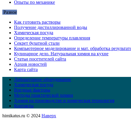
Опыты по механике
Разное
Как готовить растворы
Получение дистиллированной воды
Химическая посуда
Определение температуры плавления
Секрет булатной стали
Компьютерное моделирование и мат. обработка результат
Кулинарное дело. Натуральная химия на кухне
Статьи посетителей сайта
Архив новостей
Карта сайта
Лабораторное оборудование
Химическая посуда
Вредные факторы
Методы практической химии
Химия на производстве и химическая технология
Контакты
himikatus.ru © 2024
Наверх