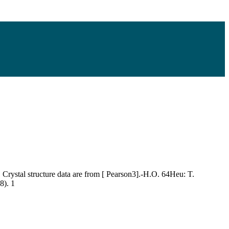
 Crystal structure data are from [ Pearson3].-H.O. 64Heu: T.
8). 1