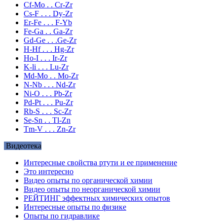
Cf-Mo . . Cr-Zr
Cs-F . . . Dy-Zr
Er-Fe . . . F-Yb
Fe-Ga . . Ga-Zr
Gd-Ge . . .Ge-Zr
H-Hf . . . Hg-Zr
Ho-I . . . Ir-Zr
K-li . . . Lu-Zr
Md-Mo . . Mo-Zr
N-Nb . . . Nd-Zr
Ni-O . . . Pb-Zr
Pd-Pt . . . Pu-Zr
Rb-S . . . Sc-Zr
Se-Sn . . Tl-Zn
Tm-V . . . Zn-Zr
Видеотека
Интересные свойства ртути и ее применение
Это интересно
Видео опыты по органической химии
Видео опыты по неорганической химии
РЕЙТИНГ эффектных химических опытов
Интересные опыты по физике
Опыты по гидравлике