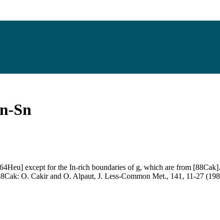
n-Sn
4Heu] except for the In-rich boundaries of g, which are from [88Cak].
8Cak: O. Cakir and O. Alpaut, J. Less-Common Met., 141, 11-27 (198