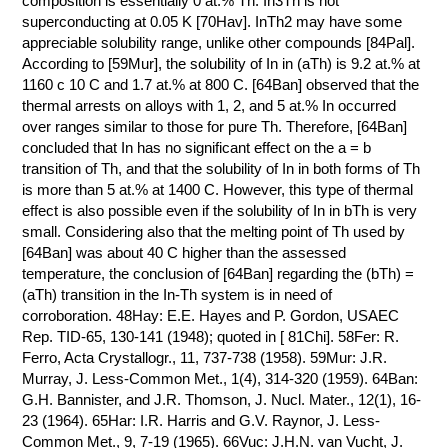
composition is essentially 0 at.% Th. In3Th is not
superconducting at 0.05 K [70Hav]. InTh2 may have some
КОНТАКТЫ
appreciable solubility range, unlike other compounds [84Pal].
According to [59Mur], the solubility of In in (aTh) is 9.2 at.% at
1160 с 10 C and 1.7 at.% at 800 C. [64Ban] observed that the
thermal arrests on alloys with 1, 2, and 5 at.% In occurred
over ranges similar to those for pure Th. Therefore, [64Ban]
concluded that In has no significant effect on the a = b
transition of Th, and that the solubility of In in both forms of Th
is more than 5 at.% at 1400 C. However, this type of thermal
effect is also possible even if the solubility of In in bTh is very
small. Considering also that the melting point of Th used by
[64Ban] was about 40 C higher than the assessed
temperature, the conclusion of [64Ban] regarding the (bTh) =
(aTh) transition in the In-Th system is in need of
corroboration. 48Hay: E.E. Hayes and P. Gordon, USAEC
Rep. TID-65, 130-141 (1948); quoted in [ 81Chi]. 58Fer: R.
Ferro, Acta Crystallogr., 11, 737-738 (1958). 59Mur: J.R.
Murray, J. Less-Common Met., 1(4), 314-320 (1959). 64Ban:
G.H. Bannister, and J.R. Thomson, J. Nucl. Mater., 12(1), 16-
23 (1964). 65Har: I.R. Harris and G.V. Raynor, J. Less-
Common Met., 9, 7-19 (1965). 66Vuc: J.H.N. van Vucht, J.