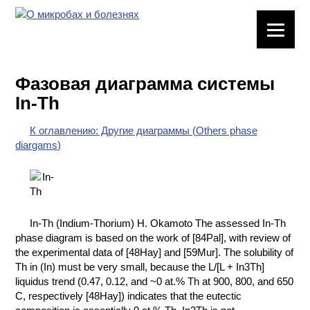
ЛАБОРАТОРНОЕ
ОБОРУДОВАНИЕ
Фазовая диаграмма системы
ХИМИЧЕСКАЯ
In-Th
ПОСУДА
К оглавлению: Другие диаграммы (Others phase
ВРЕДНЫЕ
diargams)
ФАКТОРЫ
МЕТОДЫ
ПРАКТИЧЕСКОЙ
ХИМИИ
In-Th (Indium-Thorium) H. Okamoto The assessed In-Th
phase diagram is based on the work of [84Pal], with review of
ХИМИЯ НА
the experimental data of [48Hay] and [59Mur]. The solubility of
ПРОИЗВОДСТВЕ
Th in (In) must be very small, because the L/[L + In3Th]
И ХИМИЧЕСКАЯ
liquidus trend (0.47, 0.12, and ~0 at.% Th at 900, 800, and 650
ТЕХНОЛОГИЯ
C, respectively [48Hay]) indicates that the eutectic