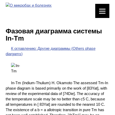
ЛАБОРАТОРНОЕ
ОБОРУДОВАНИЕ
Фазовая диаграмма системы
ХИМИЧЕСКАЯ
In-Tm
ПОСУДА
К оглавлению: Другие диаграммы (Others phase
ВРЕДНЫЕ
diargams)
ФАКТОРЫ
МЕТОДЫ
ПРАКТИЧЕСКОЙ
ХИМИИ
In-Tm (Indium-Thulium) H. Okamoto The assessed Tm-In
phase diagram is based primarily on the work of [83Yat], with
ХИМИЯ НА
review of the experimental data of [74Die]. The accuracy of
ПРОИЗВОДСТВЕ
the temperature scale may be no better than с5 C, because
И ХИМИЧЕСКАЯ
all temperatures in [ 83Yat] are rounded to the nearest 10 C.
ТЕХНОЛОГИЯ
The existence of a b = a allotropic transition in pure Tm has