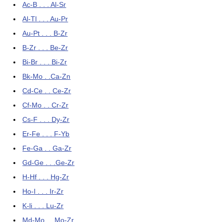
Ac-B . . . Al-Sr
Al-Tl . . . Au-Pr
Au-Pt . . . B-Zr
B-Zr . . . Be-Zr
Bi-Br . . . Bi-Zr
Bk-Mo . .Ca-Zn
Cd-Ce . . Ce-Zr
Cf-Mo . . Cr-Zr
Cs-F . . . Dy-Zr
Er-Fe . . . F-Yb
Fe-Ga . . Ga-Zr
Gd-Ge . . .Ge-Zr
H-Hf . . . Hg-Zr
Ho-I . . . Ir-Zr
K-li . . . Lu-Zr
Md-Mo . . Mo-Zr