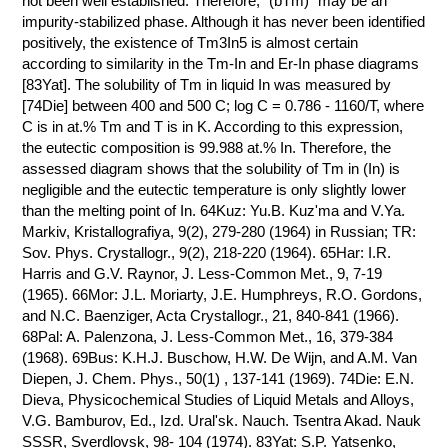
not been well established. Therefore, "(bTm)" may be an
impurity-stabilized phase. Although it has never been identified
КОНТАКТЫ
positively, the existence of Tm3In5 is almost certain
according to similarity in the Tm-In and Er-In phase diagrams
[83Yat]. The solubility of Tm in liquid In was measured by
[74Die] between 400 and 500 C; log C = 0.786 - 1160/T, where
C is in at.% Tm and T is in K. According to this expression,
the eutectic composition is 99.988 at.% In. Therefore, the
assessed diagram shows that the solubility of Tm in (In) is
negligible and the eutectic temperature is only slightly lower
than the melting point of In. 64Kuz: Yu.B. Kuz'ma and V.Ya.
Markiv, Kristallografiya, 9(2), 279-280 (1964) in Russian; TR:
Sov. Phys. Crystallogr., 9(2), 218-220 (1964). 65Har: I.R.
Harris and G.V. Raynor, J. Less-Common Met., 9, 7-19
(1965). 66Mor: J.L. Moriarty, J.E. Humphreys, R.O. Gordons,
and N.C. Baenziger, Acta Crystallogr., 21, 840-841 (1966).
68Pal: A. Palenzona, J. Less-Common Met., 16, 379-384
(1968). 69Bus: K.H.J. Buschow, H.W. De Wijn, and A.M. Van
Diepen, J. Chem. Phys., 50(1) , 137-141 (1969). 74Die: E.N.
Dieva, Physicochemical Studies of Liquid Metals and Alloys,
V.G. Bamburov, Ed., Izd. Ural'sk. Nauch. Tsentra Akad. Nauk
SSSR, Sverdlovsk, 98- 104 (1974). 83Yat: S.P. Yatsenko,