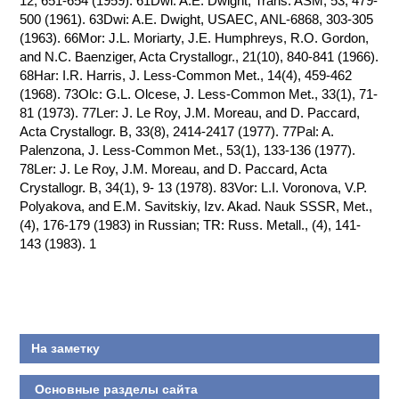
12, 651-654 (1959). 61Dwi: A.E. Dwight, Trans. ASM, 53, 479-
500 (1961). 63Dwi: A.E. Dwight, USAEC, ANL-6868, 303-305
КОНТАКТЫ
(1963). 66Mor: J.L. Moriarty, J.E. Humphreys, R.O. Gordon,
and N.C. Baenziger, Acta Crystallogr., 21(10), 840-841 (1966).
68Har: I.R. Harris, J. Less-Common Met., 14(4), 459-462
(1968). 73Olc: G.L. Olcese, J. Less-Common Met., 33(1), 71-
81 (1973). 77Ler: J. Le Roy, J.M. Moreau, and D. Paccard,
Acta Crystallogr. B, 33(8), 2414-2417 (1977). 77Pal: A.
Palenzona, J. Less-Common Met., 53(1), 133-136 (1977).
78Ler: J. Le Roy, J.M. Moreau, and D. Paccard, Acta
Crystallogr. B, 34(1), 9- 13 (1978). 83Vor: L.I. Voronova, V.P.
Polyakova, and E.M. Savitskiy, Izv. Akad. Nauk SSSR, Met.,
(4), 176-179 (1983) in Russian; TR: Russ. Metall., (4), 141-
143 (1983). 1
На заметку
Основные разделы сайта