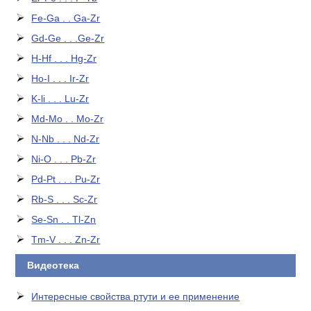
Fe-Ga . . Ga-Zr
Gd-Ge . . .Ge-Zr
H-Hf . . . Hg-Zr
Ho-I . . . Ir-Zr
K-li . . . Lu-Zr
Md-Mo . . Mo-Zr
N-Nb . . . Nd-Zr
Ni-O . . . Pb-Zr
Pd-Pt . . . Pu-Zr
Rb-S . . . Sc-Zr
Se-Sn . . Tl-Zn
Tm-V . . . Zn-Zr
Видеотека
Интересные свойства ртути и ее применение