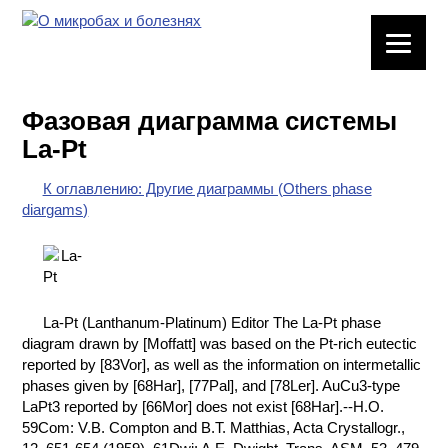
ЛАБОРАТОРНОЕ
ОБОРУДОВАНИЕ
Фазовая диаграмма системы
ХИМИЧЕСКАЯ
La-Pt
ПОСУДА
К оглавлению: Другие диаграммы (Others phase
ВРЕДНЫЕ
diargams)
ФАКТОРЫ
МЕТОДЫ
ПРАКТИЧЕСКОЙ
ХИМИИ
La-Pt (Lanthanum-Platinum) Editor The La-Pt phase
diagram drawn by [Moffatt] was based on the Pt-rich eutectic
ХИМИЯ НА
reported by [83Vor], as well as the information on intermetallic
ПРОИЗВОДСТВЕ
phases given by [68Har], [77Pal], and [78Ler]. AuCu3-type
И ХИМИЧЕСКАЯ
LaPt3 reported by [66Mor] does not exist [68Har].--H.O.
ТЕХНОЛОГИЯ
59Com: V.B. Compton and B.T. Matthias, Acta Crystallogr.,