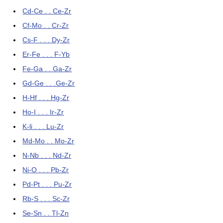
Cd-Ce . . Ce-Zr
Cf-Mo . . Cr-Zr
Cs-F . . . Dy-Zr
Er-Fe . . . F-Yb
Fe-Ga . . Ga-Zr
Gd-Ge . . .Ge-Zr
H-Hf . . . Hg-Zr
Ho-I . . . Ir-Zr
K-li . . . Lu-Zr
Md-Mo . . Mo-Zr
N-Nb . . . Nd-Zr
Ni-O . . . Pb-Zr
Pd-Pt . . . Pu-Zr
Rb-S . . . Sc-Zr
Se-Sn . . Tl-Zn