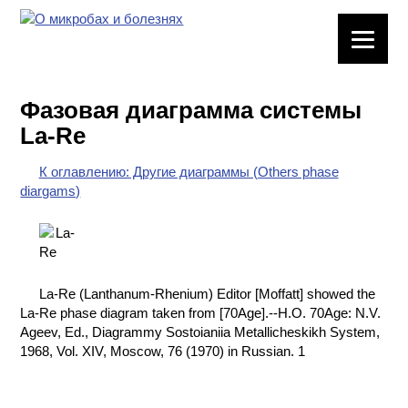
ЛАБОРАТОРНОЕ
ОБОРУДОВАНИЕ
Фазовая диаграмма системы
ХИМИЧЕСКАЯ
La-Re
ПОСУДА
К оглавлению: Другие диаграммы (Others phase
ВРЕДНЫЕ
diargams)
ФАКТОРЫ
МЕТОДЫ
ПРАКТИЧЕСКОЙ
ХИМИИ
La-Re (Lanthanum-Rhenium) Editor [Moffatt] showed the
La-Re phase diagram taken from [70Age].--H.O. 70Age: N.V.
ХИМИЯ НА
Ageev, Ed., Diagrammy Sostoianiia Metallicheskikh System,
ПРОИЗВОДСТВЕ
1968, Vol. XIV, Moscow, 76 (1970) in Russian. 1
И ХИМИЧЕСКАЯ
ТЕХНОЛОГИЯ