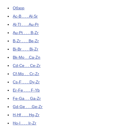
Обзор
Ac-B . . . Al-Sr
Al-Tl . . . Au-Pr
Au-Pt . . . B-Zr
B-Zr . . . Be-Zr
Bi-Br . . . Bi-Zr
Bk-Mo . .Ca-Zn
Cd-Ce . . Ce-Zr
Cf-Mo . . Cr-Zr
Cs-F . . . Dy-Zr
Er-Fe . . . F-Yb
Fe-Ga . . Ga-Zr
Gd-Ge . . .Ge-Zr
H-Hf . . . Hg-Zr
Ho-I . . . Ir-Zr