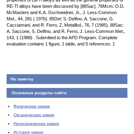
RE-Tl alloys have been discussed by [88Sac]. 76Mcm: O.D.
McMasters and K.A. Gschneidner, Jr., J. Less-Common
Met., 44, 281 ( 1976). 85Del: S. Delfino, A. Saccone, G.
Cacciamani, and R. Ferro, Z. Metallkd., 76, 7 (1985). 88Sac:
A. Saccone, S. Delfino, and R. Ferro, J. Less-Common Met.,
143, 1 (1988) . Submitted to the APD Program. Complete
evaluation contains 1 figure, 1 table, and 5 references. 1
На заметку
Основные разделы сайта
Физическая химия
Органическая химия
Неорганическая химия
История химии