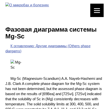
ЛАБОРАТОРНОЕ
ОБОРУДОВАНИЕ
Фазовая диаграмма системы
ХИМИЧЕСКАЯ
Mg-Sc
ПОСУДА
К оглавлению: Другие диаграммы (Others phase
ВРЕДНЫЕ
diargams)
ФАКТОРЫ
МЕТОДЫ
ПРАКТИЧЕСКОЙ
ХИМИИ
Mg-Sc (Magnesium-Scandium) A.A. Nayeb-Hashemi and
J.B. Clark A complete phase diagram for the Mg-Sc system
ХИМИЯ НА
has not been determined, but the assessed phase diagram is
ПРОИЗВОДСТВЕ
based on the results of [69Bea] and [72Svi]. [72Svi] indicated
И ХИМИЧЕСКАЯ
that the solubility of Sc in (Mg) consistently decreases with
ТЕХНОЛОГИЯ
temperature. The solid solubility limits at 300, 400, 500, and