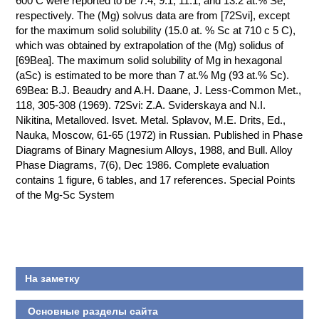
600 C were reported to be 7.4, 9.1, 11.1, and 13.2 at.% Se,
respectively. The (Mg) solvus data are from [72Svi], except
КОНТАКТЫ
for the maximum solid solubility (15.0 at. % Sc at 710 с 5 C),
which was obtained by extrapolation of the (Mg) solidus of
[69Bea]. The maximum solid solubility of Mg in hexagonal
(aSc) is estimated to be more than 7 at.% Mg (93 at.% Sc).
69Bea: B.J. Beaudry and A.H. Daane, J. Less-Common Met.,
118, 305-308 (1969). 72Svi: Z.A. Sviderskaya and N.I.
Nikitina, Metalloved. Isvet. Metal. Splavov, M.E. Drits, Ed.,
Nauka, Moscow, 61-65 (1972) in Russian. Published in Phase
Diagrams of Binary Magnesium Alloys, 1988, and Bull. Alloy
Phase Diagrams, 7(6), Dec 1986. Complete evaluation
contains 1 figure, 6 tables, and 17 references. Special Points
of the Mg-Sc System
На заметку
Основные разделы сайта