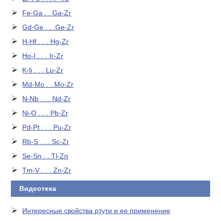
Fe-Ga . . Ga-Zr
Gd-Ge . . .Ge-Zr
H-Hf . . . Hg-Zr
Ho-I . . . Ir-Zr
K-li . . . Lu-Zr
Md-Mo . . Mo-Zr
N-Nb . . . Nd-Zr
Ni-O . . . Pb-Zr
Pd-Pt . . . Pu-Zr
Rb-S . . . Sc-Zr
Se-Sn . . Tl-Zn
Tm-V . . . Zn-Zr
Видеотека
Интересные свойства ртути и ее применение