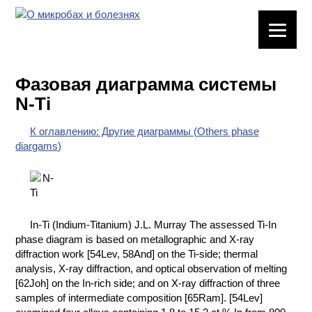
ЛАБОРАТОРНОЕ
ОБОРУДОВАНИЕ
Фазовая диаграмма системы
ХИМИЧЕСКАЯ
N-Ti
ПОСУДА
К оглавлению: Другие диаграммы (Others phase
ВРЕДНЫЕ
diargams)
ФАКТОРЫ
МЕТОДЫ
ПРАКТИЧЕСКОЙ
ХИМИИ
In-Ti (Indium-Titanium) J.L. Murray The assessed Ti-In
phase diagram is based on metallographic and X-ray
ХИМИЯ НА
diffraction work [54Lev, 58And] on the Ti-side; thermal
ПРОИЗВОДСТВЕ
analysis, X-ray diffraction, and optical observation of melting
И ХИМИЧЕСКАЯ
[62Joh] on the In-rich side; and on X-ray diffraction of three
ТЕХНОЛОГИЯ
samples of intermediate composition [65Ram]. [54Lev]