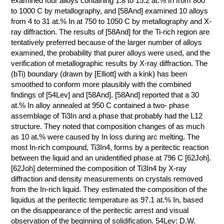
examined four alloys containing 1.8 to 15.2 at.% In from 800
to 1000 C by metallography, and [58And] examined 10 alloys
КОНТАКТЫ
from 4 to 31 at.% In at 750 to 1050 C by metallography and X-
ray diffraction. The results of [58And] for the Ti-rich region are
tentatively preferred because of the larger number of alloys
examined, the probability that purer alloys were used, and the
verification of metallographic results by X-ray diffraction. The
(bTi) boundary (drawn by [Elliott] with a kink) has been
smoothed to conform more plausibly with the combined
findings of [54Lev] and [58And]. [58And] reported that a 30
at.% In alloy annealed at 950 C contained a two- phase
assemblage of Ti3In and a phase that probably had the L12
structure. They noted that composition changes of as much
as 10 at.% were caused by In loss during arc melting. The
most In-rich compound, Ti3In4, forms by a peritectic reaction
between the liquid and an unidentified phase at 796 C [62Joh].
[62Joh] determined the composition of Ti3In4 by X-ray
diffraction and density measurements on crystals removed
from the In-rich liquid. They estimated the composition of the
liquidus at the peritectic temperature as 97.1 at.% In, based
on the disappearance of the peritectic arrest and visual
observation of the beginning of solidification. 54Lev: D.W.