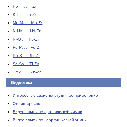
Ho-I . . . Ir-Zr
K-li . . . Lu-Zr
Md-Mo . . Mo-Zr
N-Nb . . . Nd-Zr
Ni-O . . . Pb-Zr
Pd-Pt . . . Pu-Zr
Rb-S . . . Sc-Zr
Se-Sn . . Tl-Zn
Tm-V . . . Zn-Zr
Видеотека
Интересные свойства ртути и ее применение
Это интересно
Видео опыты по органической химии
Видео опыты по неорганической химии