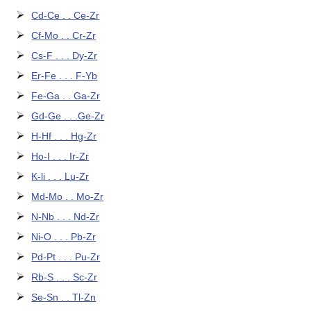
Cd-Ce . . Ce-Zr
Cf-Mo . . Cr-Zr
Cs-F . . . Dy-Zr
Er-Fe . . . F-Yb
Fe-Ga . . Ga-Zr
Gd-Ge . . .Ge-Zr
H-Hf . . . Hg-Zr
Ho-I . . . Ir-Zr
K-li . . . Lu-Zr
Md-Mo . . Mo-Zr
N-Nb . . . Nd-Zr
Ni-O . . . Pb-Zr
Pd-Pt . . . Pu-Zr
Rb-S . . . Sc-Zr
Se-Sn . . Tl-Zn