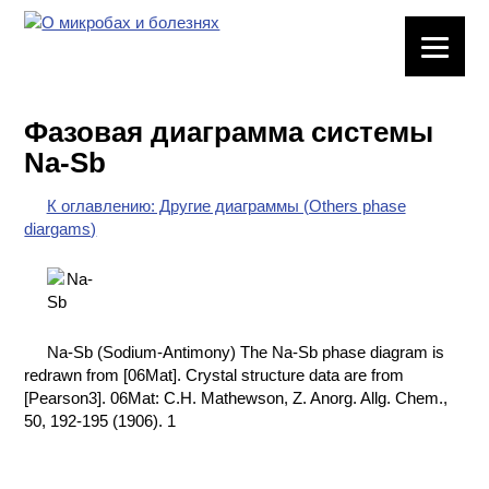
ЛАБОРАТОРНОЕ
ОБОРУДОВАНИЕ
Фазовая диаграмма системы
ХИМИЧЕСКАЯ
Na-Sb
ПОСУДА
К оглавлению: Другие диаграммы (Others phase
ВРЕДНЫЕ
diargams)
ФАКТОРЫ
МЕТОДЫ
ПРАКТИЧЕСКОЙ
ХИМИИ
Na-Sb (Sodium-Antimony) The Na-Sb phase diagram is
redrawn from [06Mat]. Crystal structure data are from
ХИМИЯ НА
[Pearson3]. 06Mat: C.H. Mathewson, Z. Anorg. Allg. Chem.,
ПРОИЗВОДСТВЕ
50, 192-195 (1906). 1
И ХИМИЧЕСКАЯ
ТЕХНОЛОГИЯ