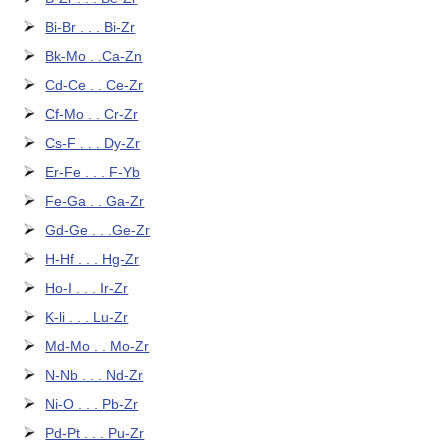
Bi-Br . . . Bi-Zr
Bk-Mo . .Ca-Zn
Cd-Ce . . Ce-Zr
Cf-Mo . . Cr-Zr
Cs-F . . . Dy-Zr
Er-Fe . . . F-Yb
Fe-Ga . . Ga-Zr
Gd-Ge . . .Ge-Zr
H-Hf . . . Hg-Zr
Ho-I . . . Ir-Zr
K-li . . . Lu-Zr
Md-Mo . . Mo-Zr
N-Nb . . . Nd-Zr
Ni-O . . . Pb-Zr
Pd-Pt . . . Pu-Zr