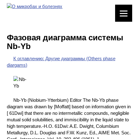
ЛАБОРАТОРНОЕ
ОБОРУДОВАНИЕ
Фазовая диаграмма системы
ХИМИЧЕСКАЯ
Nb-Yb
ПОСУДА
К оглавлению: Другие диаграммы (Others phase
ВРЕДНЫЕ
diargams)
ФАКТОРЫ
МЕТОДЫ
ПРАКТИЧЕСКОЙ
ХИМИИ
Nb-Yb (Niobium-Ytterbium) Editor The Nb-Yb phase
diagram was drawn by [Moffatt] based on information given in
ХИМИЯ НА
[ 61Dwi] that there are no intermetallic compounds, negligible
ПРОИЗВОДСТВЕ
mutual solid solubilities, and immiscibility in the liquid state to
И ХИМИЧЕСКАЯ
high temperature.-H.O. 61Dwi: A.E. Dwight, Columbium
ТЕХНОЛОГИЯ
Metallurgy, D.L. Douglas and F.W. Kunz, Ed., AIME Met. Soc.