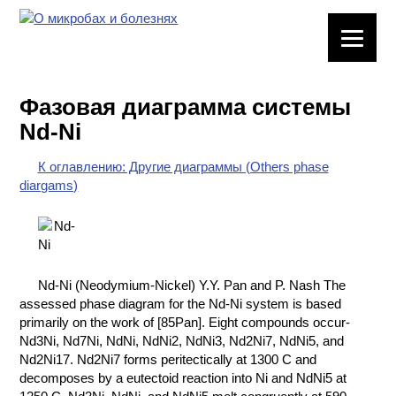
ЛАБОРАТОРНОЕ
ОБОРУДОВАНИЕ
Фазовая диаграмма системы
ХИМИЧЕСКАЯ
Nd-Ni
ПОСУДА
К оглавлению: Другие диаграммы (Others phase
ВРЕДНЫЕ
diargams)
ФАКТОРЫ
МЕТОДЫ
ПРАКТИЧЕСКОЙ
ХИМИИ
Nd-Ni (Neodymium-Nickel) Y.Y. Pan and P. Nash The
assessed phase diagram for the Nd-Ni system is based
ХИМИЯ НА
primarily on the work of [85Pan]. Eight compounds occur-
ПРОИЗВОДСТВЕ
Nd3Ni, Nd7Ni, NdNi, NdNi2, NdNi3, Nd2Ni7, NdNi5, and
И ХИМИЧЕСКАЯ
Nd2Ni17. Nd2Ni7 forms peritectically at 1300 C and
ТЕХНОЛОГИЯ
decomposes by a eutectoid reaction into Ni and NdNi5 at