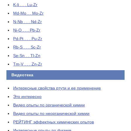
K-li . . . Lu-Zr
Md-Mo . . Mo-Zr
N-Nb . . . Nd-Zr
Ni-O . . . Pb-Zr
Pd-Pt . . . Pu-Zr
Rb-S . . . Sc-Zr
Se-Sn . . Tl-Zn
Tm-V . . . Zn-Zr
Видеотека
Интересные свойства ртути и ее применение
Это интересно
Видео опыты по органической химии
Видео опыты по неорганической химии
РЕЙТИНГ эффектных химических опытов
Интересные опыты по физике