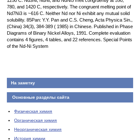
1250 C. Nd3Ni, NdNi, and NdNi5 melt congruently at 590,
780, and 1420 C, respectively. The congruent melting point of
КОНТАКТЫ
Nd7Ni3 is ~616 C. Neither Nd nor Ni exhibit any mutual solid
solubility. 85Pan: Y.Y. Pan and C.S. Cheng, Acta Physica Sin.,
(China) 34(3), 384-389 ( 1985) in Chinese. Published in Phase
Diagrams of Binary Nickel Alloys, 1991. Complete evaluation
contains 4 figures, 4 tables, and 22 references. Special Points
of the Nd-Ni System
На заметку
Основные разделы сайта
Физическая химия
Органическая химия
Неорганическая химия
История химии