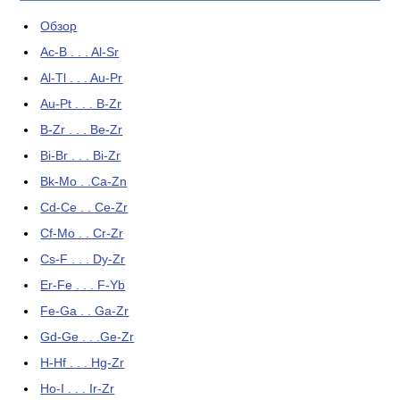
Обзор
Ac-B . . . Al-Sr
Al-Tl . . . Au-Pr
Au-Pt . . . B-Zr
B-Zr . . . Be-Zr
Bi-Br . . . Bi-Zr
Bk-Mo . .Ca-Zn
Cd-Ce . . Ce-Zr
Cf-Mo . . Cr-Zr
Cs-F . . . Dy-Zr
Er-Fe . . . F-Yb
Fe-Ga . . Ga-Zr
Gd-Ge . . .Ge-Zr
H-Hf . . . Hg-Zr
Ho-I . . . Ir-Zr