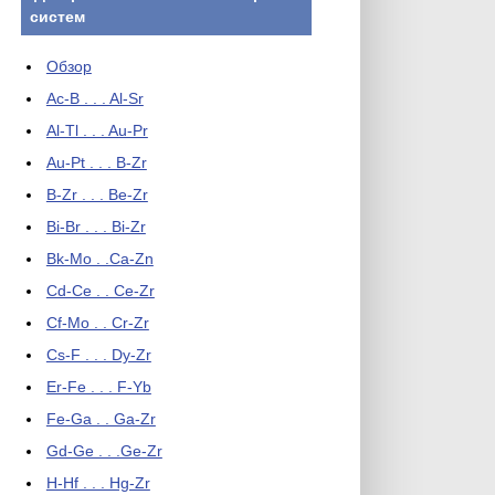
систем
Обзор
Ac-B . . . Al-Sr
Al-Tl . . . Au-Pr
Au-Pt . . . B-Zr
B-Zr . . . Be-Zr
Bi-Br . . . Bi-Zr
Bk-Mo . .Ca-Zn
Cd-Ce . . Ce-Zr
Cf-Mo . . Cr-Zr
Cs-F . . . Dy-Zr
Er-Fe . . . F-Yb
Fe-Ga . . Ga-Zr
Gd-Ge . . .Ge-Zr
H-Hf . . . Hg-Zr