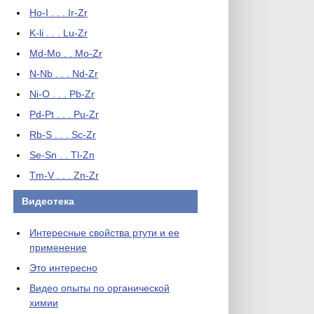
Ho-I . . . Ir-Zr
K-li . . . Lu-Zr
Md-Mo . . Mo-Zr
N-Nb . . . Nd-Zr
Ni-O . . . Pb-Zr
Pd-Pt . . . Pu-Zr
Rb-S . . . Sc-Zr
Se-Sn . . Tl-Zn
Tm-V . . . Zn-Zr
Видеотека
Интересные свойства ртути и ее
применение
Это интересно
Видео опыты по органической
химии