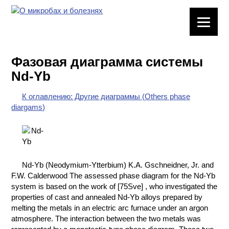
ЛАБОРАТОРНОЕ
ОБОРУДОВАНИЕ
Фазовая диаграмма системы
ХИМИЧЕСКАЯ
Nd-Yb
ПОСУДА
К оглавлению: Другие диаграммы (Others phase
ВРЕДНЫЕ
diargams)
ФАКТОРЫ
МЕТОДЫ
ПРАКТИЧЕСКОЙ
ХИМИИ
Nd-Yb (Neodymium-Ytterbium) K.A. Gschneidner, Jr. and
F.W. Calderwood The assessed phase diagram for the Nd-Yb
ХИМИЯ НА
system is based on the work of [75Sve] , who investigated the
ПРОИЗВОДСТВЕ
properties of cast and annealed Nd-Yb alloys prepared by
И ХИМИЧЕСКАЯ
melting the metals in an electric arc furnace under an argon
ТЕХНОЛОГИЯ
atmosphere. The interaction between the two metals was