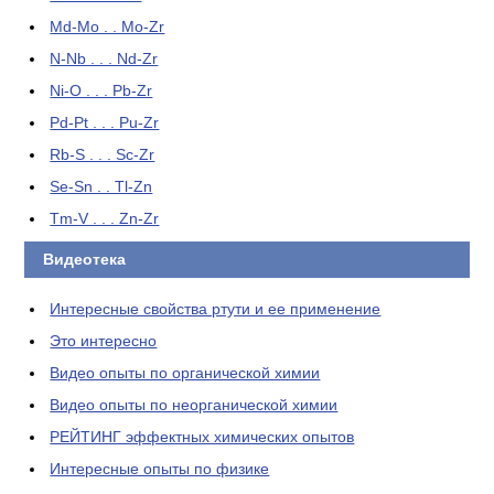
Md-Mo . . Mo-Zr
N-Nb . . . Nd-Zr
Ni-O . . . Pb-Zr
Pd-Pt . . . Pu-Zr
Rb-S . . . Sc-Zr
Se-Sn . . Tl-Zn
Tm-V . . . Zn-Zr
Видеотека
Интересные свойства ртути и ее применение
Это интересно
Видео опыты по органической химии
Видео опыты по неорганической химии
РЕЙТИНГ эффектных химических опытов
Интересные опыты по физике