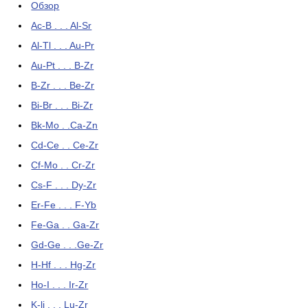
Обзор
Ac-B . . . Al-Sr
Al-Tl . . . Au-Pr
Au-Pt . . . B-Zr
B-Zr . . . Be-Zr
Bi-Br . . . Bi-Zr
Bk-Mo . .Ca-Zn
Cd-Ce . . Ce-Zr
Cf-Mo . . Cr-Zr
Cs-F . . . Dy-Zr
Er-Fe . . . F-Yb
Fe-Ga . . Ga-Zr
Gd-Ge . . .Ge-Zr
H-Hf . . . Hg-Zr
Ho-I . . . Ir-Zr
K-li . . . Lu-Zr