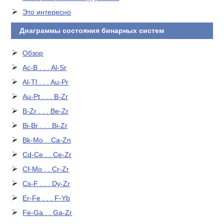
Это интересно
Диаграммы состояния бинарных систем
Обзор
Ac-B . . . Al-Sr
Al-Tl . . . Au-Pr
Au-Pt . . . B-Zr
B-Zr . . . Be-Zr
Bi-Br . . . Bi-Zr
Bk-Mo . .Ca-Zn
Cd-Ce . . Ce-Zr
Cf-Mo . . Cr-Zr
Cs-F . . . Dy-Zr
Er-Fe . . . F-Yb
Fe-Ga . . Ga-Zr