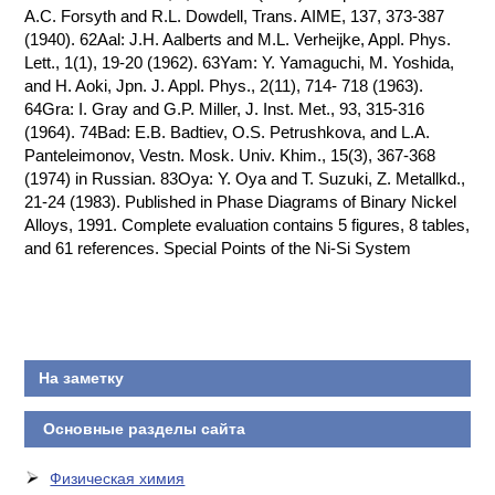
A.C. Forsyth and R.L. Dowdell, Trans. AIME, 137, 373-387
(1940). 62Aal: J.H. Aalberts and M.L. Verheijke, Appl. Phys.
Lett., 1(1), 19-20 (1962). 63Yam: Y. Yamaguchi, M. Yoshida,
and H. Aoki, Jpn. J. Appl. Phys., 2(11), 714- 718 (1963).
64Gra: I. Gray and G.P. Miller, J. Inst. Met., 93, 315-316
(1964). 74Bad: E.B. Badtiev, O.S. Petrushkova, and L.A.
Panteleimonov, Vestn. Mosk. Univ. Khim., 15(3), 367-368
(1974) in Russian. 83Oya: Y. Oya and T. Suzuki, Z. Metallkd.,
21-24 (1983). Published in Phase Diagrams of Binary Nickel
Alloys, 1991. Complete evaluation contains 5 figures, 8 tables,
and 61 references. Special Points of the Ni-Si System
На заметку
Основные разделы сайта
Физическая химия