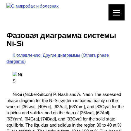
ЛАБОРАТОРНОЕ
ОБОРУДОВАНИЕ
Фазовая диаграмма системы
ХИМИЧЕСКАЯ
Ni-Si
ПОСУДА
К оглавлению: Другие диаграммы (Others phase
ВРЕДНЫЕ
diargams)
ФАКТОРЫ
МЕТОДЫ
ПРАКТИЧЕСКОЙ
ХИМИИ
Ni-Si (Nickel-Silicon) P. Nash and A. Nash The assessed
phase diagram for the Ni-Si system is based mainly on the
ХИМИЯ НА
work of [36Iwa], [40For], [62Aal], [63Yam], and [83Oya] for the
ПРОИЗВОДСТВЕ
liquidus and solidus and on the data of [36Iwa], [62Aal],
И ХИМИЧЕСКАЯ
[63Yam], [64Gra], [74Bad], and [83Oya] for the solid state
ТЕХНОЛОГИЯ
equilibria. The liquidus and solidus in the region 30 to 40 at.%