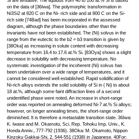
Si are tentative. The liquidus from 40 to 100 at.% Si is based
on the data of [36Iwa]. The polymorphic transformation in
КОНТАКТЫ
Ni3Si2 at 820 C on the Ni- rich side and at 800 C on the Si-
rich side [74Bad] has been incorporated in the assessed
diagram, although the phase boundaries other than the
invariants have not been established. The (Ni) solvus in the
range from the eutectic to the b2 = b3 transition is given by
[38Oka] as increasing in solute content with decreasing
temperature from 16.4 to 17.6 at.% Si. [83Oya] shows a slight
decrease in solubility with decreasing temperature. No
systematic investigation of the incoherent (Ni) solvus has
been undertaken over a wide range of temperatures, and it
cannot be considered well established. Rapid solidification of
Ni-rich alloys extends the solid solubility of Si in ( Ni) to about
18 at.%, although some faint diffraction lines of a second
unidentified phase were noted. An increase in short-range
order was reported on annealing deformed Ni-7 at.% Si alloys;
however, on longer annealing times, the short-range order
diminished. It is therefore a metastable transition state. 36Iwa:
K. Iwase and M. Okamoto, Sci. Rep. Tohoku Imp. Univ., K.
Honda Anniv., 777-792 (1936). 38Oka: M. Okamoto, Nippon
Kinzoku Gakkai-Shi, 2, 544-551 (1938) in Japanese. 40For: