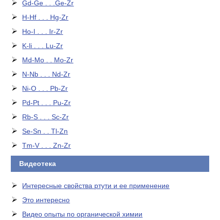
Gd-Ge . . .Ge-Zr
H-Hf . . . Hg-Zr
Ho-I . . . Ir-Zr
K-li . . . Lu-Zr
Md-Mo . . Mo-Zr
N-Nb . . . Nd-Zr
Ni-O . . . Pb-Zr
Pd-Pt . . . Pu-Zr
Rb-S . . . Sc-Zr
Se-Sn . . Tl-Zn
Tm-V . . . Zn-Zr
Видеотека
Интересные свойства ртути и ее применение
Это интересно
Видео опыты по органической химии