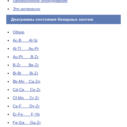
Лабораторное оборудование
Это интересно
Диаграммы состояния бинарных систем
Обзор
Ac-B . . . Al-Sr
Al-Tl . . . Au-Pr
Au-Pt . . . B-Zr
B-Zr . . . Be-Zr
Bi-Br . . . Bi-Zr
Bk-Mo . .Ca-Zn
Cd-Ce . . Ce-Zr
Cf-Mo . . Cr-Zr
Cs-F . . . Dy-Zr
Er-Fe . . . F-Yb
Fe-Ga . . Ga-Zr