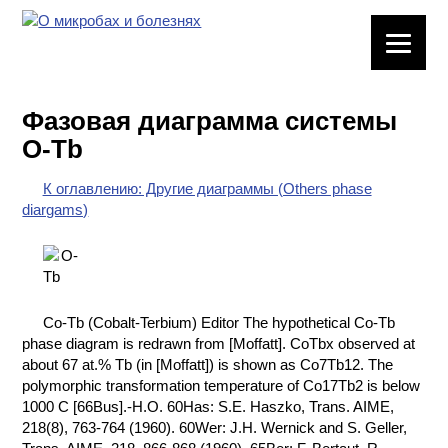
ЛАБОРАТОРНОЕ
ОБОРУДОВАНИЕ
Фазовая диаграмма системы
ХИМИЧЕСКАЯ
O-Tb
ПОСУДА
К оглавлению: Другие диаграммы (Others phase
ВРЕДНЫЕ
diargams)
ФАКТОРЫ
МЕТОДЫ
ПРАКТИЧЕСКОЙ
ХИМИИ
Co-Tb (Cobalt-Terbium) Editor The hypothetical Co-Tb
phase diagram is redrawn from [Moffatt]. CoTbx observed at
ХИМИЯ НА
about 67 at.% Tb (in [Moffatt]) is shown as Co7Tb12. The
ПРОИЗВОДСТВЕ
polymorphic transformation temperature of Co17Tb2 is below
И ХИМИЧЕСКАЯ
1000 C [66Bus].-H.O. 60Has: S.E. Haszko, Trans. AIME,
ТЕХНОЛОГИЯ
218(8), 763-764 (1960). 60Wer: J.H. Wernick and S. Geller,