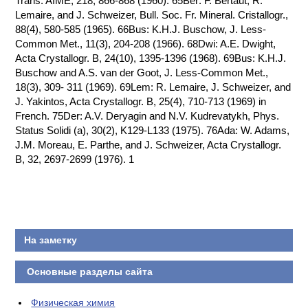
Trans. AIME, 218, 866-868 (1960). 65Ber: F. Bertaut, R.
Lemaire, and J. Schweizer, Bull. Soc. Fr. Mineral. Cristallogr.,
КОНТАКТЫ
88(4), 580-585 (1965). 66Bus: K.H.J. Buschow, J. Less-
Common Met., 11(3), 204-208 (1966). 68Dwi: A.E. Dwight,
Acta Crystallogr. B, 24(10), 1395-1396 (1968). 69Bus: K.H.J.
Buschow and A.S. van der Goot, J. Less-Common Met.,
18(3), 309- 311 (1969). 69Lem: R. Lemaire, J. Schweizer, and
J. Yakintos, Acta Crystallogr. B, 25(4), 710-713 (1969) in
French. 75Der: A.V. Deryagin and N.V. Kudrevatykh, Phys.
Status Solidi (a), 30(2), K129-L133 (1975). 76Ada: W. Adams,
J.M. Moreau, E. Parthe, and J. Schweizer, Acta Crystallogr.
B, 32, 2697-2699 (1976). 1
На заметку
Основные разделы сайта
Физическая химия