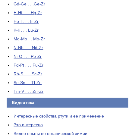
Gd-Ge . . .Ge-Zr
H-Hf . . . Hg-Zr
Ho-I . . . Ir-Zr
K-li . . . Lu-Zr
Md-Mo . . Mo-Zr
N-Nb . . . Nd-Zr
Ni-O . . . Pb-Zr
Pd-Pt . . . Pu-Zr
Rb-S . . . Sc-Zr
Se-Sn . . Tl-Zn
Tm-V . . . Zn-Zr
Видеотека
Интересные свойства ртути и ее применение
Это интересно
Видео опыты по органической химии