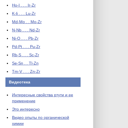
Ho-I . . . Ir-Zr
K-li . . . Lu-Zr
Md-Mo . . Mo-Zr
N-Nb . . . Nd-Zr
Ni-O . . . Pb-Zr
Pd-Pt . . . Pu-Zr
Rb-S . . . Sc-Zr
Se-Sn . . Tl-Zn
Tm-V . . . Zn-Zr
Видеотека
Интересные свойства ртути и ее
применение
Это интересно
Видео опыты по органической
химии