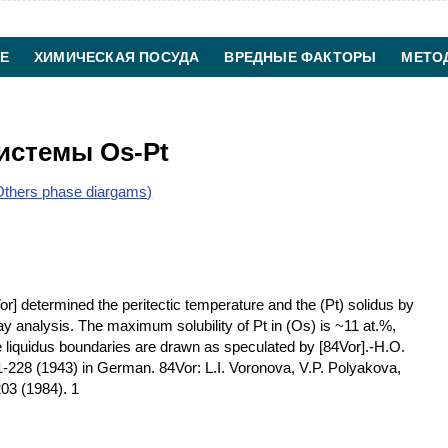
Е
ХИМИЧЕСКАЯ ПОСУДА
ВРЕДНЫЕ ФАКТОРЫ
МЕТО
ХИМИЧЕСКАЯ ТЕХНОЛОГИЯ
КОНТАКТЫ
истемы Os-Pt
thers phase diargams)
] determined the peritectic temperature and the (Pt) solidus by
ay analysis. The maximum solubility of Pt in (Os) is ~11 at.%,
e liquidus boundaries are drawn as speculated by [84Vor].-H.O.
1-228 (1943) in German. 84Vor: L.I. Voronova, V.P. Polyakova,
203 (1984). 1