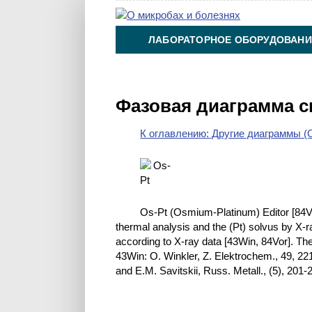
ЛАБОРАТОРНОЕ ОБОРУДОВАНИ
ХИМИЯ НА ПРОИЗВОДСТВЕ И 
Фазовая диаграмма с
К оглавлению: Другие диаграммы (O
Os-Pt (Osmium-Platinum) Editor [84Vor
thermal analysis and the (Pt) solvus by X-r
according to X-ray data [43Win, 84Vor]. Th
43Win: O. Winkler, Z. Elektrochem., 49, 22
and E.M. Savitskii, Russ. Metall., (5), 201-