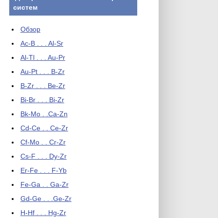
систем
Обзор
Ac-B . . . Al-Sr
Al-Tl . . . Au-Pr
Au-Pt . . . B-Zr
B-Zr . . . Be-Zr
Bi-Br . . . Bi-Zr
Bk-Mo . .Ca-Zn
Cd-Ce . . Ce-Zr
Cf-Mo . . Cr-Zr
Cs-F . . . Dy-Zr
Er-Fe . . . F-Yb
Fe-Ga . . Ga-Zr
Gd-Ge . . .Ge-Zr
H-Hf . . . Hg-Zr