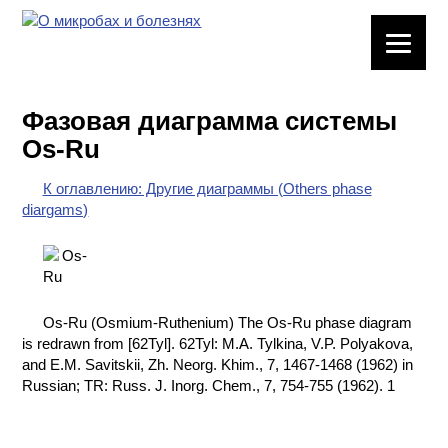
ЛАБОРАТОРНОЕ
ОБОРУДОВАНИЕ
Фазовая диаграмма системы
ХИМИЧЕСКАЯ
Os-Ru
ПОСУДА
К оглавлению: Другие диаграммы (Others phase
ВРЕДНЫЕ
diargams)
ФАКТОРЫ
МЕТОДЫ
ПРАКТИЧЕСКОЙ
ХИМИИ
Os-Ru (Osmium-Ruthenium) The Os-Ru phase diagram
is redrawn from [62Tyl]. 62Tyl: M.A. Tylkina, V.P. Polyakova,
ХИМИЯ НА
and E.M. Savitskii, Zh. Neorg. Khim., 7, 1467-1468 (1962) in
ПРОИЗВОДСТВЕ
Russian; TR: Russ. J. Inorg. Chem., 7, 754-755 (1962). 1
И ХИМИЧЕСКАЯ
ТЕХНОЛОГИЯ