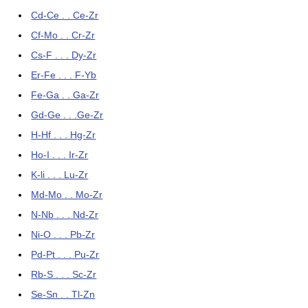
Cd-Ce . . Ce-Zr
Cf-Mo . . Cr-Zr
Cs-F . . . Dy-Zr
Er-Fe . . . F-Yb
Fe-Ga . . Ga-Zr
Gd-Ge . . .Ge-Zr
H-Hf . . . Hg-Zr
Ho-I . . . Ir-Zr
K-li . . . Lu-Zr
Md-Mo . . Mo-Zr
N-Nb . . . Nd-Zr
Ni-O . . . Pb-Zr
Pd-Pt . . . Pu-Zr
Rb-S . . . Sc-Zr
Se-Sn . . Tl-Zn