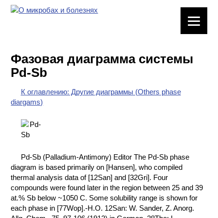
ЛАБОРАТОРНОЕ
ОБОРУДОВАНИЕ
Фазовая диаграмма системы
ХИМИЧЕСКАЯ
Pd-Sb
ПОСУДА
К оглавлению: Другие диаграммы (Others phase
ВРЕДНЫЕ
diargams)
ФАКТОРЫ
МЕТОДЫ
ПРАКТИЧЕСКОЙ
ХИМИИ
Pd-Sb (Palladium-Antimony) Editor The Pd-Sb phase
diagram is based primarily on [Hansen], who compiled
ХИМИЯ НА
thermal analysis data of [12San] and [32Gri]. Four
ПРОИЗВОДСТВЕ
compounds were found later in the region between 25 and 39
И ХИМИЧЕСКАЯ
at.% Sb below ~1050 C. Some solubility range is shown for
ТЕХНОЛОГИЯ
each phase in [77Wop].-H.O. 12San: W. Sander, Z. Anorg.