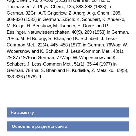
Allg. Chem., 75, 97-106 (1912) in German. 28Tho: L.
Thomassen, Z. Phys. Chem., 135, 383-392 (1928) in
КОНТАКТЫ
German. 32Gri: A.T. Grigorjew, Z. Anorg. Allg. Chem., 209,
308-320 (1932) in German. 53Sch: K. Schubert, K. Anderko,
M. Kulge, H. Beeskow, M. Ilschner, E. Dorre, and P.
Esslinger, Naturwissenschaften, 40(9), 269 (1953) in German.
70Elb: M. El Boragy, S. Bhan, and K. Schubert, J. Less-
Common Met., 22(4), 445- 458 (1970) in German. 76Wop: W.
Wopersnow and K. Schubert, J. Less-Common Met., 48(1),
79-87 (1976) in German. 77Wop: W. Wopersnow and K.
Schubert, J. Less-Common Met., 51(1), 35-44 (1977) in
German. 78Bha: S. Bhan and H. Kudielka, Z. Metallkd., 69(5),
333-336 (1978). 1
На заметку
Основные разделы сайта