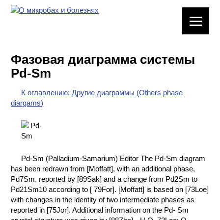
ЛАБОРАТОРНОЕ
ОБОРУДОВАНИЕ
Фазовая диаграмма системы
ХИМИЧЕСКАЯ
Pd-Sm
ПОСУДА
К оглавлению: Другие диаграммы (Others phase
ВРЕДНЫЕ
diargams)
ФАКТОРЫ
МЕТОДЫ
ПРАКТИЧЕСКОЙ
ХИМИИ
Pd-Sm (Palladium-Samarium) Editor The Pd-Sm diagram
has been redrawn from [Moffatt], with an additional phase,
ХИМИЯ НА
Pd7Sm, reported by [89Sak] and a change from Pd2Sm to
ПРОИЗВОДСТВЕ
Pd21Sm10 according to [ 79For]. [Moffatt] is based on [73Loe]
И ХИМИЧЕСКАЯ
with changes in the identity of two intermediate phases as
ТЕХНОЛОГИЯ
reported in [75Jor]. Additional information on the Pd- Sm