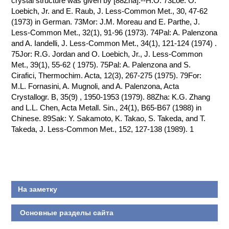
crystal structure was given by [88Zha].--H.O. 73Loe: O.
Loebich, Jr. and E. Raub, J. Less-Common Met., 30, 47-62
КОНТАКТЫ
(1973) in German. 73Mor: J.M. Moreau and E. Parthe, J.
Less-Common Met., 32(1), 91-96 (1973). 74Pal: A. Palenzona
and A. Iandelli, J. Less-Common Met., 34(1), 121-124 (1974) .
75Jor: R.G. Jordan and O. Loebich, Jr., J. Less-Common
Met., 39(1), 55-62 ( 1975). 75Pal: A. Palenzona and S.
Cirafici, Thermochim. Acta, 12(3), 267-275 (1975). 79For:
M.L. Fornasini, A. Mugnoli, and A. Palenzona, Acta
Crystallogr. B, 35(9) , 1950-1953 (1979). 88Zha: K.G. Zhang
and L.L. Chen, Acta Metall. Sin., 24(1), B65-B67 (1988) in
Chinese. 89Sak: Y. Sakamoto, K. Takao, S. Takeda, and T.
Takeda, J. Less-Common Met., 152, 127-138 (1989). 1
На заметку
Основные разделы сайта