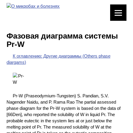
ЛАБОРАТОРНОЕ
ОБОРУДОВАНИЕ
Фазовая диаграмма системы
ХИМИЧЕСКАЯ
Pr-W
ПОСУДА
К оглавлению: Другие диаграммы (Others phase
ВРЕДНЫЕ
diargams)
ФАКТОРЫ
МЕТОДЫ
ПРАКТИЧЕСКОЙ
ХИМИИ
Pr-W (Praseodymium-Tungsten) S. Pandian, S.V.
Nagender Naidu, and P. Rama Rao The partial assessed
ХИМИЯ НА
phase diagram for the Pr-W system is based on the data of
ПРОИЗВОДСТВЕ
[66Den], who reported the solubility of W in liquid Pr. The
И ХИМИЧЕСКАЯ
probable eutectic in the system lies at or just below the
ТЕХНОЛОГИЯ
melting point of Pr. The measured solubility of W at the