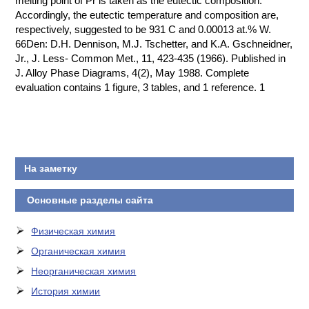
melting point of Pr is taken as the eutectic composition.
Accordingly, the eutectic temperature and composition are,
КОНТАКТЫ
respectively, suggested to be 931 C and 0.00013 at.% W.
66Den: D.H. Dennison, M.J. Tschetter, and K.A. Gschneidner,
Jr., J. Less- Common Met., 11, 423-435 (1966). Published in
J. Alloy Phase Diagrams, 4(2), May 1988. Complete
evaluation contains 1 figure, 3 tables, and 1 reference. 1
На заметку
Основные разделы сайта
Физическая химия
Органическая химия
Неорганическая химия
История химии