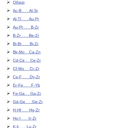
Обзор
Ac-B . . . Al-Sr
Al-Tl . . . Au-Pr
Au-Pt . . . B-Zr
B-Zr . . . Be-Zr
Bi-Br . . . Bi-Zr
Bk-Mo . .Ca-Zn
Cd-Ce . . Ce-Zr
Cf-Mo . . Cr-Zr
Cs-F . . . Dy-Zr
Er-Fe . . . F-Yb
Fe-Ga . . Ga-Zr
Gd-Ge . . .Ge-Zr
H-Hf . . . Hg-Zr
Ho-I . . . Ir-Zr
K-li . . . Lu-Zr