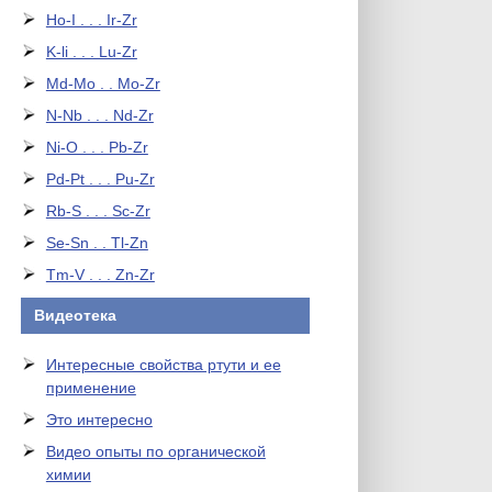
Ho-I . . . Ir-Zr
K-li . . . Lu-Zr
Md-Mo . . Mo-Zr
N-Nb . . . Nd-Zr
Ni-O . . . Pb-Zr
Pd-Pt . . . Pu-Zr
Rb-S . . . Sc-Zr
Se-Sn . . Tl-Zn
Tm-V . . . Zn-Zr
Видеотека
Интересные свойства ртути и ее
применение
Это интересно
Видео опыты по органической
химии