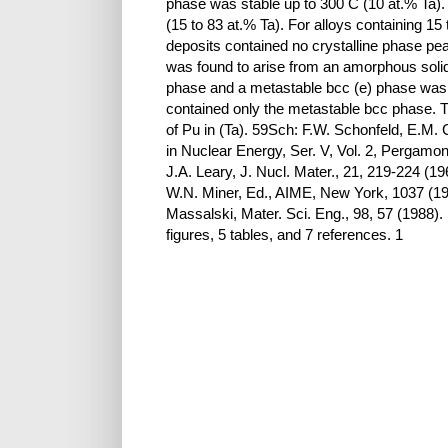
phase was stable up to 300 C (10 at.% Ta). 
(15 to 83 at.% Ta). For alloys containing 15 
deposits contained no crystalline phase pea
was found to arise from an amorphous solid
phase and a metastable bcc (e) phase was 
contained only the metastable bcc phase. Thi
of Pu in (Ta). 59Sch: F.W. Schonfeld, E.M. 
in Nuclear Energy, Ser. V, Vol. 2, Pergam
J.A. Leary, J. Nucl. Mater., 21, 219-224 (1
W.N. Miner, Ed., AIME, New York, 1037 (197
Massalski, Mater. Sci. Eng., 98, 57 (1988)
figures, 5 tables, and 7 references. 1