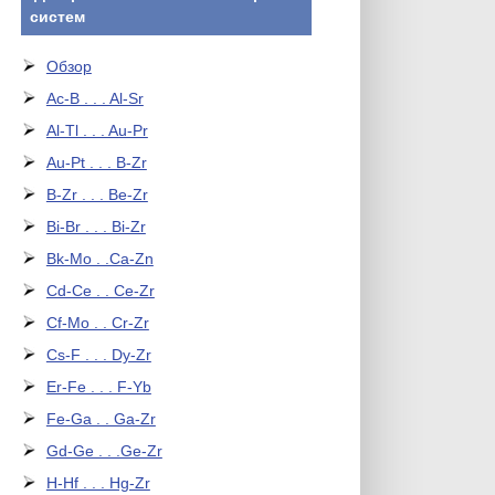
систем
Обзор
Ac-B . . . Al-Sr
Al-Tl . . . Au-Pr
Au-Pt . . . B-Zr
B-Zr . . . Be-Zr
Bi-Br . . . Bi-Zr
Bk-Mo . .Ca-Zn
Cd-Ce . . Ce-Zr
Cf-Mo . . Cr-Zr
Cs-F . . . Dy-Zr
Er-Fe . . . F-Yb
Fe-Ga . . Ga-Zr
Gd-Ge . . .Ge-Zr
H-Hf . . . Hg-Zr