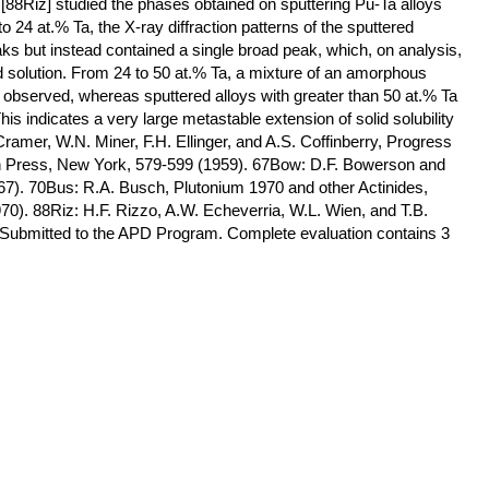
[88Riz] studied the phases obtained on sputtering Pu-Ta alloys
to 24 at.% Ta, the X-ray diffraction patterns of the sputtered
ks but instead contained a single broad peak, which, on analysis,
 solution. From 24 to 50 at.% Ta, a mixture of an amorphous
observed, whereas sputtered alloys with greater than 50 at.% Ta
s indicates a very large metastable extension of solid solubility
Cramer, W.N. Miner, F.H. Ellinger, and A.S. Coffinberry, Progress
on Press, New York, 579-599 (1959). 67Bow: D.F. Bowerson and
967). 70Bus: R.A. Busch, Plutonium 1970 and other Actinides,
0). 88Riz: H.F. Rizzo, A.W. Echeverria, W.L. Wien, and T.B.
. Submitted to the APD Program. Complete evaluation contains 3