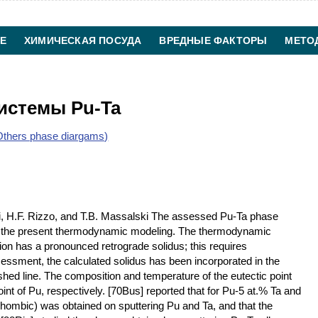
Е
ХИМИЧЕСКАЯ ПОСУДА
ВРЕДНЫЕ ФАКТОРЫ
МЕТО
ХИМИЧЕСКАЯ ТЕХНОЛОГИЯ
КОНТАКТЫ
истемы Pu-Ta
thers phase diargams)
i, H.F. Rizzo, and T.B. Massalski The assessed Pu-Ta phase
d the present thermodynamic modeling. The thermodynamic
ution has a pronounced retrograde solidus; this requires
ssessment, the calculated solidus has been incorporated in the
hed line. The composition and temperature of the eutectic point
int of Pu, respectively. [70Bus] reported that for Pu-5 at.% Ta and
hombic) was obtained on sputtering Pu and Ta, and that the