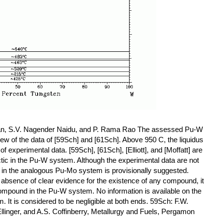
an, S.V. Nagender Naidu, and P. Rama Rao The assessed Pu-W
iew of the data of [59Sch] and [61Sch]. Above 950 C, the liquidus
f experimental data. [59Sch], [61Sch], [Elliott], and [Moffatt] are
ctic in the Pu-W system. Although the experimental data are not
s in the analogous Pu-Mo system is provisionally suggested.
 absence of clear evidence for the existence of any compound, it
 compound in the Pu-W system. No information is available on the
m. It is considered to be negligible at both ends. 59Sch: F.W.
llinger, and A.S. Coffinberry, Metallurgy and Fuels, Pergamon