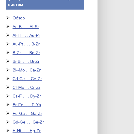
систем
Обзор
Ac-B . . . Al-Sr
Al-Tl . . . Au-Pr
Au-Pt . . . B-Zr
B-Zr . . . Be-Zr
Bi-Br . . . Bi-Zr
Bk-Mo . .Ca-Zn
Cd-Ce . . Ce-Zr
Cf-Mo . . Cr-Zr
Cs-F . . . Dy-Zr
Er-Fe . . . F-Yb
Fe-Ga . . Ga-Zr
Gd-Ge . . .Ge-Zr
H-Hf . . . Hg-Zr