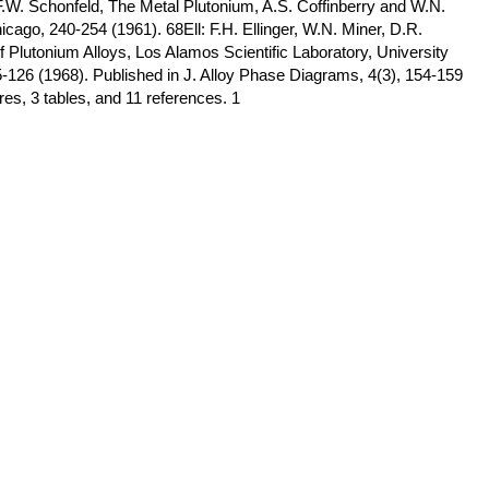
.W. Schonfeld, The Metal Plutonium, A.S. Coffinberry and W.N.
icago, 240-254 (1961). 68Ell: F.H. Ellinger, W.N. Miner, D.R.
f Plutonium Alloys, Los Alamos Scientific Laboratory, University
-126 (1968). Published in J. Alloy Phase Diagrams, 4(3), 154-159
res, 3 tables, and 11 references. 1