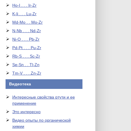
Ho-I . . . Ir-Zr
K-li . . . Lu-Zr
Md-Mo . . Mo-Zr
N-Nb . . . Nd-Zr
Ni-O . . . Pb-Zr
Pd-Pt . . . Pu-Zr
Rb-S . . . Sc-Zr
Se-Sn . . Tl-Zn
Tm-V . . . Zn-Zr
Видеотека
Интересные свойства ртути и ее
применение
Это интересно
Видео опыты по органической
химии