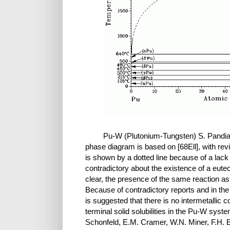
Pu-W (Plutonium-Tungsten) S. Pandi
phase diagram is based on [68Ell], with rev
is shown by a dotted line because of a lack o
contradictory about the existence of a eute
clear, the presence of the same reaction a
Because of contradictory reports and in the
is suggested that there is no intermetallic
terminal solid solubilities in the Pu-W syste
Schonfeld, E.M. Cramer, W.N. Miner, F.H. E