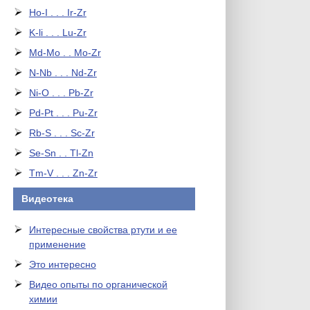
Ho-I . . . Ir-Zr
K-li . . . Lu-Zr
Md-Mo . . Mo-Zr
N-Nb . . . Nd-Zr
Ni-O . . . Pb-Zr
Pd-Pt . . . Pu-Zr
Rb-S . . . Sc-Zr
Se-Sn . . Tl-Zn
Tm-V . . . Zn-Zr
Видеотека
Интересные свойства ртути и ее
применение
Это интересно
Видео опыты по органической
химии