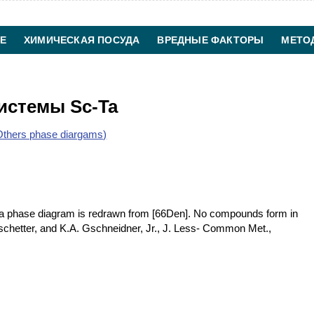
Е
ХИМИЧЕСКАЯ ПОСУДА
ВРЕДНЫЕ ФАКТОРЫ
МЕТО
ХИМИЧЕСКАЯ ТЕХНОЛОГИЯ
КОНТАКТЫ
истемы Sc-Ta
thers phase diargams)
a phase diagram is redrawn from [66Den]. No compounds form in
schetter, and K.A. Gschneidner, Jr., J. Less- Common Met.,