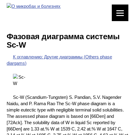
ЛАБОРАТОРНОЕ
ОБОРУДОВАНИЕ
Фазовая диаграмма системы
ХИМИЧЕСКАЯ
Sc-W
ПОСУДА
К оглавлению: Другие диаграммы (Others phase
ВРЕДНЫЕ
diargams)
ФАКТОРЫ
МЕТОДЫ
ПРАКТИЧЕСКОЙ
ХИМИИ
Sc-W (Scandium-Tungsten) S. Pandian, S.V. Nagender
Naidu, and P. Rama Rao The Sc-W phase diagram is a
ХИМИЯ НА
simple eutectic type with negligible terminal solid solubilities.
ПРОИЗВОДСТВЕ
The assessed phase diagram is based on [66Den] and
И ХИМИЧЕСКАЯ
[72Ack]. The solubility data of W in liquid Sc reported by
ТЕХНОЛОГИЯ
[66Den] are 1.33 at.% W at 1539 C, 2.42 at.% W at 1647 C,