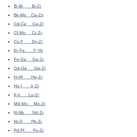
Bi-Br . . . Bi-Zr
Bk-Mo . .Ca-Zn
Cd-Ce . . Ce-Zr
Cf-Mo . . Cr-Zr
Cs-F . . . Dy-Zr
Er-Fe . . . F-Yb
Fe-Ga . . Ga-Zr
Gd-Ge . . .Ge-Zr
H-Hf . . . Hg-Zr
Ho-I . . . Ir-Zr
K-li . . . Lu-Zr
Md-Mo . . Mo-Zr
N-Nb . . . Nd-Zr
Ni-O . . . Pb-Zr
Pd-Pt . . . Pu-Zr