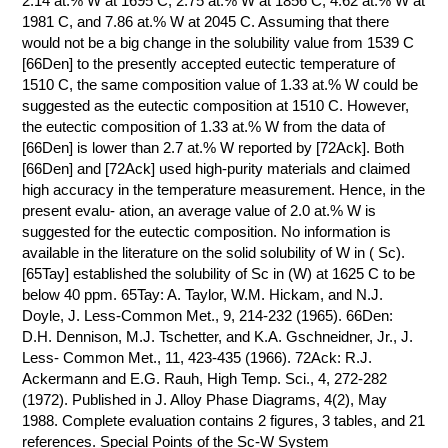
2.14 at.% W at 1695 C, 2.75 at.% W at 1856 C, 4.62 at.% W at
1981 C, and 7.86 at.% W at 2045 C. Assuming that there
КОНТАКТЫ
would not be a big change in the solubility value from 1539 C
[66Den] to the presently accepted eutectic temperature of
1510 C, the same composition value of 1.33 at.% W could be
suggested as the eutectic composition at 1510 C. However,
the eutectic composition of 1.33 at.% W from the data of
[66Den] is lower than 2.7 at.% W reported by [72Ack]. Both
[66Den] and [72Ack] used high-purity materials and claimed
high accuracy in the temperature measurement. Hence, in the
present evalu- ation, an average value of 2.0 at.% W is
suggested for the eutectic composition. No information is
available in the literature on the solid solubility of W in ( Sc).
[65Tay] established the solubility of Sc in (W) at 1625 C to be
below 40 ppm. 65Tay: A. Taylor, W.M. Hickam, and N.J.
Doyle, J. Less-Common Met., 9, 214-232 (1965). 66Den:
D.H. Dennison, M.J. Tschetter, and K.A. Gschneidner, Jr., J.
Less- Common Met., 11, 423-435 (1966). 72Ack: R.J.
Ackermann and E.G. Rauh, High Temp. Sci., 4, 272-282
(1972). Published in J. Alloy Phase Diagrams, 4(2), May
1988. Complete evaluation contains 2 figures, 3 tables, and 21
references. Special Points of the Sc-W System