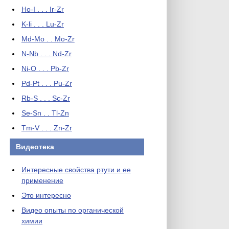
Ho-I . . . Ir-Zr
K-li . . . Lu-Zr
Md-Mo . . Mo-Zr
N-Nb . . . Nd-Zr
Ni-O . . . Pb-Zr
Pd-Pt . . . Pu-Zr
Rb-S . . . Sc-Zr
Se-Sn . . Tl-Zn
Tm-V . . . Zn-Zr
Видеотека
Интересные свойства ртути и ее
применение
Это интересно
Видео опыты по органической
химии