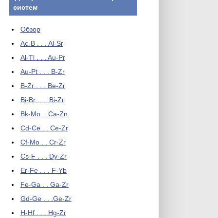
систем
Обзор
Ac-B . . . Al-Sr
Al-Tl . . . Au-Pr
Au-Pt . . . B-Zr
B-Zr . . . Be-Zr
Bi-Br . . . Bi-Zr
Bk-Mo . .Ca-Zn
Cd-Ce . . Ce-Zr
Cf-Mo . . Cr-Zr
Cs-F . . . Dy-Zr
Er-Fe . . . F-Yb
Fe-Ga . . Ga-Zr
Gd-Ge . . .Ge-Zr
H-Hf . . . Hg-Zr