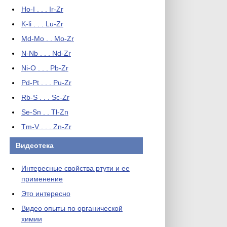
Ho-I . . . Ir-Zr
K-li . . . Lu-Zr
Md-Mo . . Mo-Zr
N-Nb . . . Nd-Zr
Ni-O . . . Pb-Zr
Pd-Pt . . . Pu-Zr
Rb-S . . . Sc-Zr
Se-Sn . . Tl-Zn
Tm-V . . . Zn-Zr
Видеотека
Интересные свойства ртути и ее
применение
Это интересно
Видео опыты по органической
химии