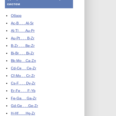
систем
Обзор
Ac-B . . . Al-Sr
Al-Tl . . . Au-Pr
Au-Pt . . . B-Zr
B-Zr . . . Be-Zr
Bi-Br . . . Bi-Zr
Bk-Mo . .Ca-Zn
Cd-Ce . . Ce-Zr
Cf-Mo . . Cr-Zr
Cs-F . . . Dy-Zr
Er-Fe . . . F-Yb
Fe-Ga . . Ga-Zr
Gd-Ge . . .Ge-Zr
H-Hf . . . Hg-Zr