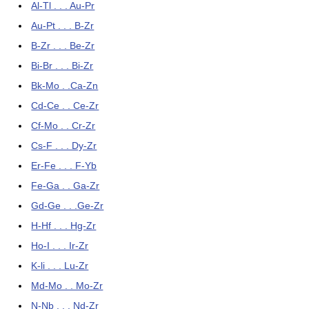
Al-Tl . . . Au-Pr
Au-Pt . . . B-Zr
B-Zr . . . Be-Zr
Bi-Br . . . Bi-Zr
Bk-Mo . .Ca-Zn
Cd-Ce . . Ce-Zr
Cf-Mo . . Cr-Zr
Cs-F . . . Dy-Zr
Er-Fe . . . F-Yb
Fe-Ga . . Ga-Zr
Gd-Ge . . .Ge-Zr
H-Hf . . . Hg-Zr
Ho-I . . . Ir-Zr
K-li . . . Lu-Zr
Md-Mo . . Mo-Zr
N-Nb . . . Nd-Zr