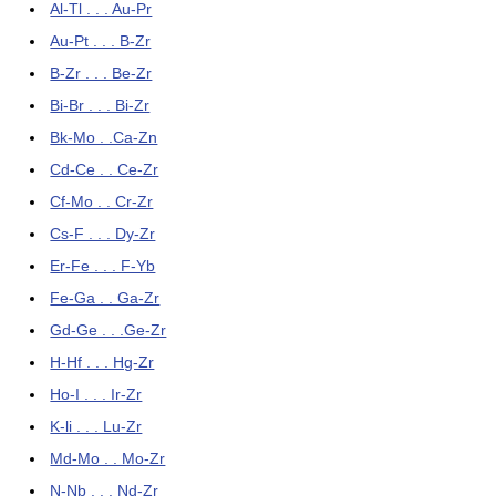
Al-Tl . . . Au-Pr
Au-Pt . . . B-Zr
B-Zr . . . Be-Zr
Bi-Br . . . Bi-Zr
Bk-Mo . .Ca-Zn
Cd-Ce . . Ce-Zr
Cf-Mo . . Cr-Zr
Cs-F . . . Dy-Zr
Er-Fe . . . F-Yb
Fe-Ga . . Ga-Zr
Gd-Ge . . .Ge-Zr
H-Hf . . . Hg-Zr
Ho-I . . . Ir-Zr
K-li . . . Lu-Zr
Md-Mo . . Mo-Zr
N-Nb . . . Nd-Zr