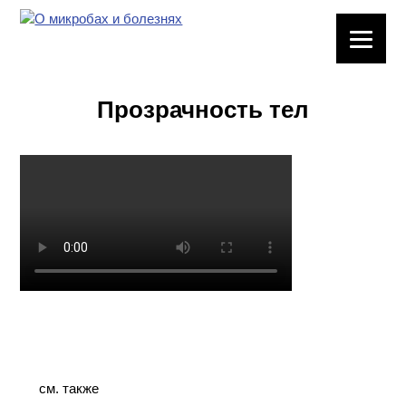
ЛАБОРАТОРНОЕ
ОБОРУДОВАНИЕ
Прозрачность тел
ХИМИЧЕСКАЯ
ПОСУДА
ВРЕДНЫЕ
ФАКТОРЫ
МЕТОДЫ
ПРАКТИЧЕСКОЙ
ХИМИИ
ХИМИЯ НА
ПРОИЗВОДСТВЕ
И ХИМИЧЕСКАЯ
ТЕХНОЛОГИЯ
см. также