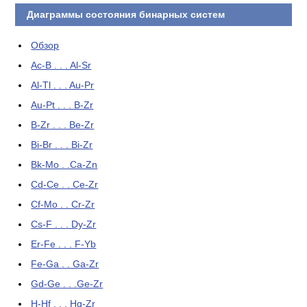
Диаграммы состояния бинарных систем
Обзор
Ac-B . . . Al-Sr
Al-Tl . . . Au-Pr
Au-Pt . . . B-Zr
B-Zr . . . Be-Zr
Bi-Br . . . Bi-Zr
Bk-Mo . .Ca-Zn
Cd-Ce . . Ce-Zr
Cf-Mo . . Cr-Zr
Cs-F . . . Dy-Zr
Er-Fe . . . F-Yb
Fe-Ga . . Ga-Zr
Gd-Ge . . .Ge-Zr
H-Hf . . . Hg-Zr