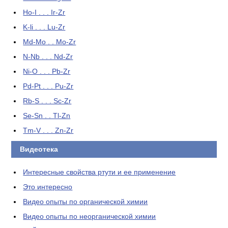
Ho-I . . . Ir-Zr
K-li . . . Lu-Zr
Md-Mo . . Mo-Zr
N-Nb . . . Nd-Zr
Ni-O . . . Pb-Zr
Pd-Pt . . . Pu-Zr
Rb-S . . . Sc-Zr
Se-Sn . . Tl-Zn
Tm-V . . . Zn-Zr
Видеотека
Интересные свойства ртути и ее применение
Это интересно
Видео опыты по органической химии
Видео опыты по неорганической химии