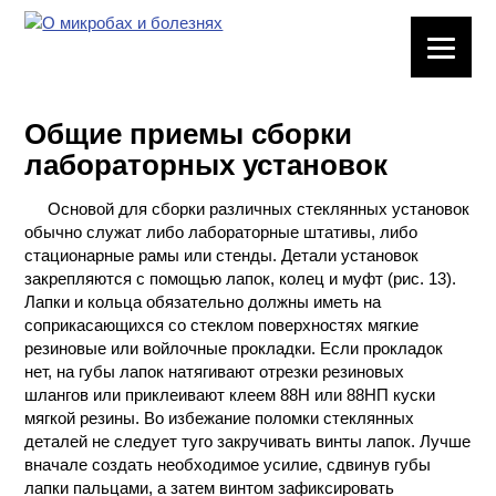
ЛАБОРАТОРНОЕ
ОБОРУДОВАНИЕ
Общие приемы сборки
ХИМИЧЕСКАЯ
лабораторных установок
ПОСУДА
Основой для сборки различных стеклянных установок
ВРЕДНЫЕ
обычно служат либо лабораторные штативы, либо
ФАКТОРЫ
стационарные рамы или стенды. Детали установок
закрепляются с помощью лапок, колец и муфт (рис. 13).
МЕТОДЫ
Лапки и кольца обязательно должны иметь на
ПРАКТИЧЕСКОЙ
соприкасающихся со стеклом поверхностях мягкие
ХИМИИ
резиновые или войлочные прокладки. Если прокладок
нет, на губы лапок натягивают отрезки резиновых
шлангов или приклеивают клеем 88Н или 88НП куски
ХИМИЯ НА
мягкой резины. Во избежание поломки стеклянных
ПРОИЗВОДСТВЕ
деталей не следует туго закручивать винты лапок. Лучше
И ХИМИЧЕСКАЯ
вначале создать необходимое усилие, сдвинув губы
ТЕХНОЛОГИЯ
лапки пальцами, а затем винтом зафиксировать