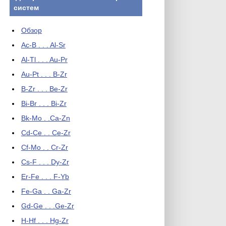
систем
Обзор
Ac-B . . . Al-Sr
Al-Tl . . . Au-Pr
Au-Pt . . . B-Zr
B-Zr . . . Be-Zr
Bi-Br . . . Bi-Zr
Bk-Mo . .Ca-Zn
Cd-Ce . . Ce-Zr
Cf-Mo . . Cr-Zr
Cs-F . . . Dy-Zr
Er-Fe . . . F-Yb
Fe-Ga . . Ga-Zr
Gd-Ge . . .Ge-Zr
H-Hf . . . Hg-Zr