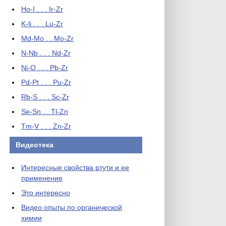
Ho-I . . . Ir-Zr
K-li . . . Lu-Zr
Md-Mo . . Mo-Zr
N-Nb . . . Nd-Zr
Ni-O . . . Pb-Zr
Pd-Pt . . . Pu-Zr
Rb-S . . . Sc-Zr
Se-Sn . . Tl-Zn
Tm-V . . . Zn-Zr
Видеотека
Интересные свойства ртути и ее
применение
Это интересно
Видео опыты по органической
химии