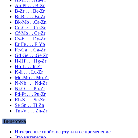
Au-Pt . . . B-Zr
B-Zr . . . Be-Zr
Bi-Br . . . Bi-Zr
Bk-Mo . .Ca-Zn
Cd-Ce . . Ce-Zr
Cf-Mo . . Cr-Zr
Cs-F . . . Dy-Zr
Er-Fe . . . F-Yb
Fe-Ga . . Ga-Zr
Gd-Ge . . .Ge-Zr
H-Hf . . . Hg-Zr
Ho-I . . . Ir-Zr
K-li . . . Lu-Zr
Md-Mo . . Mo-Zr
N-Nb . . . Nd-Zr
Ni-O . . . Pb-Zr
Pd-Pt . . . Pu-Zr
Rb-S . . . Sc-Zr
Se-Sn . . Tl-Zn
Tm-V . . . Zn-Zr
Видеотека
Интересные свойства ртути и ее применение
Это интересно