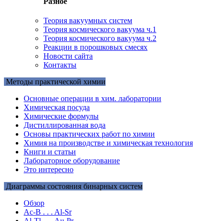
Разное
Теория вакуумных систем
Теория космического вакуума ч.1
Теория космического вакуума ч.2
Реакции в порошковых смесях
Новости сайта
Контакты
Методы практической химии
Основные операции в хим. лаборатории
Химическая посуда
Химические формулы
Дистиллированная вода
Основы практических работ по химии
Химия на производстве и химическая технология
Книги и статьи
Лабораторное оборудование
Это интересно
Диаграммы состояния бинарных систем
Обзор
Ac-B . . . Al-Sr
Al-Tl . . . Au-Pr