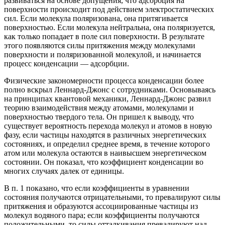
развиваться на основе допущения, что адсорбция на
поверхности происходит под действием электростатических
сил. Если молекула поляризована, она притягивается
поверхностью. Если молекула нейтральна, она поляризуется,
как только попадает в поле сил поверхности. В результате
этого появляются силы притяжения между молекулами
поверхности и поляризованной молекулой, и начинается
процесс конденсации — адсорбции.
Физические закономерности процесса конденсации более
полно вскрыл Леннард-Джонс с сотрудниками. Основываясь
на принципах квантовой механики, Леннард-Джонс развил
теорию взаимодействия между атомами, молекулами и
поверхностью твердого тела. Он пришел к выводу, что
существует вероятность перехода молекул и атомов в новую
фазу, если частицы находятся в различных энергетических
состояниях, и определил среднее время, в течение которого
атом или молекула остаются в наивысшем энергетическом
состоянии. Он показал, что коэффициент конденсации во
многих случаях далек от единицы.
В п. 1 показано, что если коэффициенты в уравнении
состояния получаются отрицательными, то превалируют силы
притяжения и образуются ассоциированные частицы из
молекул водяного пара; если коэффициенты получаются
положительными, то силы отталкивания превалируют над