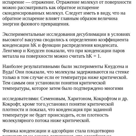
испарение — отражение. Отражение молекул от поверхности
можно рассматривать как обратное испарение
сконденсированных молекул. Следует иметь в виду, что на
обратное испарение влияет главным образом величина
энергии фазового превращения.
Экспериментальные исследования десублимации в условиях
высокого! вакуума сводились к определению коэффициента
конденсации hK и функции распределения конденсата.
Ленгмюр и Кнудсен показали, что при конденсации паров
металла на поверхности можно считать hK = 1.
Наиболее результативными были эксперименты Кнудсена и
Вуда! Они показали, что молекулы задерживаются на стенке
только в том случае если ее температура ниже критической.
Тем самым они установили понятия критической
температуры, которое затем было подтверждено многими
исследователями: Семеновым, Харитоном, Кокрофтом и др.
Кокрофт, кроме того,установил понятие критической
плотности и показал, что конденсация при заданной
температуре не будет происходить, если плотность
молекулярного потока ниже критической.
Физика конденсации и адсорбции стала плодотворно