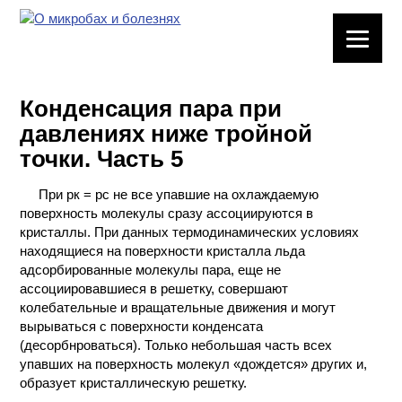
ЛАБОРАТОРНОЕ
ОБОРУДОВАНИЕ
Конденсация пара при
ХИМИЧЕСКАЯ
давлениях ниже тройной
ПОСУДА
точки. Часть 5
ВРЕДНЫЕ
При рк = рс не все упавшие на охлаждаемую
ФАКТОРЫ
поверхность молекулы сразу ассоциируются в
кристаллы. При данных термодинамических условиях
МЕТОДЫ
находящиеся на поверхности кристалла льда
ПРАКТИЧЕСКОЙ
адсорбированные молекулы пара, еще не
ХИМИИ
ассоциировавшиеся в решетку, совершают
колебательные и вращательные движения и могут
ХИМИЯ НА
вырываться с поверхности конденсата
ПРОИЗВОДСТВЕ
(десорбнроваться). Только небольшая часть всех
И ХИМИЧЕСКАЯ
упавших на поверхность молекул «дождется» других и,
ТЕХНОЛОГИЯ
образует кристаллическую решетку.